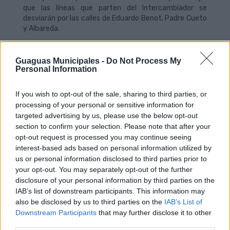
que las líneas que parten del Intercambiador se
desviarán por las calles de Eduardo Benot, Padre Cueto
y Albareda.
El Parque de Santa Catalina estará cerrado al tránsito
para el transporte público hasta el 15 de marzo, fecha
Guaguas Municipales -
Do Not Process My
Personal Information
en la que se prevé finalicen las labores de desmontaje y
será entonces cuando este emblemático espacio
volverá a recuperar su aspecto original. Durante este
If you wish to opt-out of the sale, sharing to third parties, or
tiempo, las líneas 1, 2, 12, 21, 22, 24, 26, 33, 41, 44, 45,
processing of your personal or sensitive information for
47, 81, Luna 1 y Luna 2, trasladarán sus paradas a la
targeted advertising by us, please use the below opt-out
calle Albareda y a la calle León y Castillo, tras circular
section to confirm your selection. Please note that after your
por el paso subterráneo que existe bajo el Parque
opt-out request is processed you may continue seeing
Santa Catalina. En las paradas temporales, habrá
interest-based ads based on personal information utilized by
habilitados bancos para mejorar la zona de espera de
us or personal information disclosed to third parties prior to
los usuarios de la empresa de transporte público.
your opt-out. You may separately opt-out of the further
disclosure of your personal information by third parties on the
En cada ubicación temporal, a su vez, se establecen
IAB’s list of downstream participants. This information may
dos puntos de paradas para agilizar el embarque y
also be disclosed by us to third parties on the
IAB’s List of
desembarque. En el punto de parada 1, transitarán las
Downstream Participants
that may further disclose it to other
líneas que proceden de Manuel Becerra: 1, 2, 12, 21, 33,
third parties.
41, 47 y Luna 1; mientras que el punto de parada 2 se