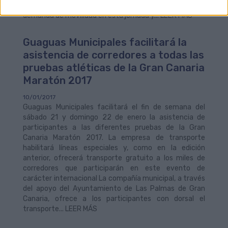
en este evento de carácter internacional. Debido a la
demanda de movilidad en esta jornada y... LEER MÁS
Guaguas Municipales facilitará la
asistencia de corredores a todas las
pruebas atléticas de la Gran Canaria
Maratón 2017
10/01/2017
Guaguas Municipales facilitará el fin de semana del
sábado 21 y domingo 22 de enero la asistencia de
participantes a las diferentes pruebas de la Gran
Canaria Maratón 2017. La empresa de transporte
habilitará líneas especiales y, como en la edición
anterior, ofrecerá transporte gratuito a los miles de
corredores que participarán en este evento de
carácter internacional La compañía municipal, a través
del apoyo del Ayuntamiento de Las Palmas de Gran
Canaria, ofrece a los participantes con dorsal el
transporte... LEER MÁS