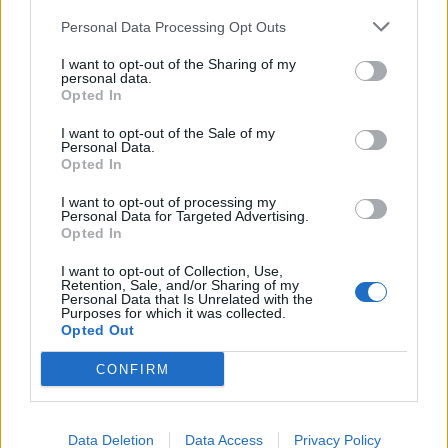
establecerá las líneas que salgan desde el
Personal Data Processing Opt Outs
Intercambiador, es decir, 22, 24, 26, 44, 45, 81 y Luna 2.
I want to opt-out of the Sharing of my
personal data.
Opted In
Guaguas Municipales activa este
I want to opt-out of the Sale of my
domingo servicios especiales de
Personal Data.
Opted In
transporte para facilitar la
asistencia de participantes hasta el
I want to opt-out of processing my
Personal Data for Targeted Advertising.
área de salida de la Gran Canaria
Opted In
Maratón 2017
I want to opt-out of Collection, Use,
18/01/2017
Retention, Sale, and/or Sharing of my
Guaguas Municipales habilita el próximo domingo, 22 de
Personal Data that Is Unrelated with the
Purposes for which it was collected.
enero, dos servicios especiales de transporte para
Opted Out
facilitar la asistencia de participantes a las pruebas de
la Gran Canaria Maratón 2017. La compañía municipal
CONFIRM
habilitará líneas especiales desde las terminales de
Manuel Becerra (Puerto) y Teatro Pérez Galdós, al
tiempo que ofrecerá transporte gratuito a los miles de
corredores que participarán durante el fin de semana
Data Deletion
Data Access
Privacy Policy