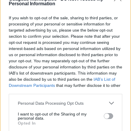
Personal Information
If you wish to opt-out of the sale, sharing to third parties, or
processing of your personal or sensitive information for
targeted advertising by us, please use the below opt-out
section to confirm your selection. Please note that after your
opt-out request is processed you may continue seeing
interest-based ads based on personal information utilized by
us or personal information disclosed to third parties prior to
your opt-out. You may separately opt-out of the further
disclosure of your personal information by third parties on the
IAB’s list of downstream participants. This information may
also be disclosed by us to third parties on the
IAB’s List of
Guaguas Municipales se prepara
Downstream Participants
that may further disclose it to other
para recibir a casi 50 millones de
third parties.
viajeros en 2024 con la
Personal Data Processing Opt Outs
incorporación de un centenar de
profesionales y 31 nuevos vehículos
I want to opt-out of the Sharing of my
personal data.
Opted In
09/11/2023
El consejo de administración de Guaguas Municipales ha