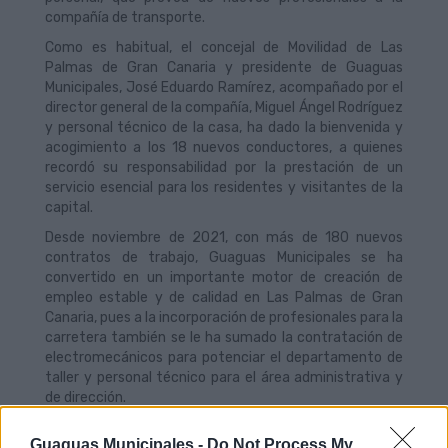
compañía de transporte.
Como es habitual, el concejal de Movilidad de Las
Palmas de Gran Canaria y presidente de Guaguas
Municipales, José Eduardo Ramírez, acompañado por el
director general de la compañía, Miguel Ángel Rodríguez
y personal técnico de la casa, ha dado la bienvenida y
acogimiento a los 18 nuevos conductores, a quienes
recordó su responsabilidad por la prestación de un
servicio esencial para los residentes y visitantes de la
capital.
Desde noviembre de 2021, con más de 180 nuevos
contratos de trabajo, Guaguas Municipales se ha
convertido en un importante motor de creación de
empleo estable y de calidad en Las Palmas de Gran
Canaria, pues a la incorporación de profesionales para la
carretera también se le ha sumado la contratación de
electromecánicos para potenciar el departamento de
taller y personal técnico para el área administrativa y
de dirección.
Guaguas Municipales -
Do Not Process My