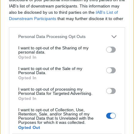
Galicia, que se entregarán a los voluntarios, para
IAB’s list of downstream participants. This information may
facilitar sus desplazamientos por la ciudad durante
also be disclosed by us to third parties on the
IAB’s List of
esta época para el reparto de juguete con motivo de
una nueva edición de la campaña benéfica “+Que
Downstream Participants
that may further disclose it to other
Reyes”, que tiene como objetivo que ningún niño de la
third parties.
Isla se quede sin regalo durante esta Navidad.En las
ediciones anteriores, el movimiento voluntario y
Personal Data Processing Opt Outs
solidario de Casa Galicia propició que cerca de 1.300
I want to opt-out of the Sharing of my
familias de Las Palmas de Gran Canaria con escasez de
personal data.
recursos pudieran tener acceso a más de 15.000
Opted In
juguetes donados por... LEER MÁS
I want to opt-out of the Sale of my
Personal Data.
Guaguas Municipales facilita el uso
Opted In
del transporte público para turistas
I want to opt-out of processing my
al incorporar la tarjeta Live en su
Personal Data for Targeted Advertising.
aplicativo para móviles
Opted In
11/12/2024
I want to opt-out of Collection, Use,
Retention, Sale, and/or Sharing of my
Guaguas Municipales amplía el abanico de posibilidades
Personal Data that Is Unrelated with the
para que los turistas que visitan la ciudad hagan uso del
Purposes for which it was collected.
transporte público colectivo. La empresa pública de
Opted Out
transporte incorpora desde este miércoles en su