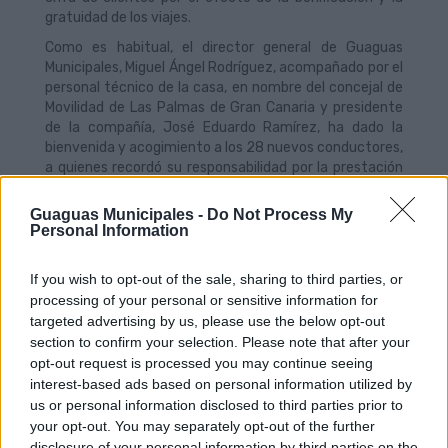
gratuidad de los viajes.
Como es habitual, el director general de Guaguas
Municipales, Miguel Ángel Rodríguez, acompañado por el
personal técnico de la casa, en nombre del concejal de
Movilidad de Las Palmas de Gran Canaria y presidente
de la compañía, José Eduardo Ramírez, ha dado la
bienvenida y acogimiento a los 28 nuevos conductores,
a quienes recordó su responsabilidad por la prestación
de un servicio esencial para los residentes y visitantes
de la capital.
Guaguas Municipales -
Do Not Process My
Personal Information
If you wish to opt-out of the sale, sharing to third parties, or
Guaguas Municipales facilita la
processing of your personal or sensitive information for
targeted advertising by us, please use the below opt-out
movilidad de los voluntarios de Casa
section to confirm your selection. Please note that after your
Galicia en la campaña benéfica de
opt-out request is processed you may continue seeing
Navidad
interest-based ads based on personal information utilized by
us or personal information disclosed to third parties prior to
16/12/2024
your opt-out. You may separately opt-out of the further
Guaguas Municipales ha donado 75 bonos a Casa
disclosure of your personal information by third parties on the