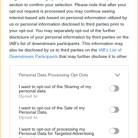
notable repercusión que disfruta la capital grancanaria
section to confirm your selection. Please note that after your
como destino turístico urbano de primer nivel (con más
opt-out request is processed you may continue seeing
de 1,3 millones de pernoctaciones y 376.000 viajeros
interest-based ads based on personal information utilized by
de enero a octubre de este año), por lo que ha
us or personal information disclosed to third parties prior to
desplegado una campaña promocional –en diferentes
your opt-out. You may separately opt-out of the further
plataformas y en varios idiomas- para los visitantes a
disclosure of your personal information by third parties on the
la Isla.
IAB’s list of downstream participants. This information may
En este panorama emergente, la tarjeta turística Live,
also be disclosed by us to third parties on the
IAB’s List of
en su modalidad física o virtual, resulta de gran utilidad
Downstream Participants
that may further disclose it to other
para los turistas, nacionales y extranjeros, porque
third parties.
ofrece la posibilidad de moverse a través de la red de
líneas de Guaguas Municipales a un precio ventajoso y
Personal Data Processing Opt Outs
cerrado (24 o 72 horas), al tiempo que pueden
I want to opt-out of the Sharing of my
establecer previamente qué parte de su presupuesto
personal data.
irá destinado para su movilidad en la ciudad.
Opted In
I want to opt-out of the Sale of my
Personal Data.
Opted In
I want to opt-out of processing my
Personal Data for Targeted Advertising.