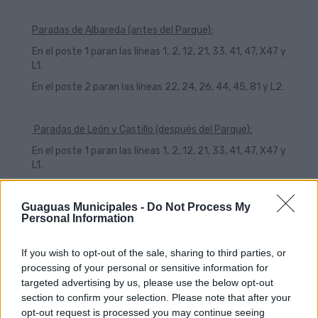
Paradas de Albareda (antes del Parque):
En el poste 1 paran las líneas 1, 2, 12, 21, 33, 41, 47, X47 y
L1.
En el poste 2 paran las líneas 22, 24, 26, 44, 45, 81 y L2.
Paradas de León y Castillo (después del Parque):
En el poste 1 paran las líneas 1, 2, 12, 21, 33, 41, 47, X47 y
L1.
En el poste 2 paran las líneas 22, 24, 26, 44, 45, 81 y L2.
Guaguas Municipales -
Do Not Process My
Personal Information
Las líneas que salen del Intercambiador de Santa
Catalina se desvían por las calles Eduardo Benot, Padre
If you wish to opt-out of the sale, sharing to third parties, or
Cueto y Albareda, donde recuperan su itinerario.
processing of your personal or sensitive information for
targeted advertising by us, please use the below opt-out
section to confirm your selection. Please note that after your
opt-out request is processed you may continue seeing