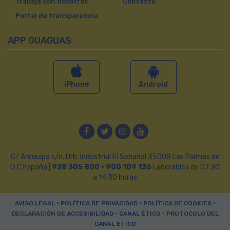
Trabaja con nosotros
Contacto
Portal de transparencia
APP GUAGUAS
iPhone
Android
Facebook
Twitter
Instagram
YouTube
C/ Arequipa s/n. Urb. Industrial El Sebadal 35008 Las Palmas de
G.C España |
928 305 800 · 900 109 136
Laborables de 07:30
a 14:30 horas
•
•
•
AVISO LEGAL
POLÍTICA DE PRIVACIDAD
POLÍTICA DE COOKIES
•
•
DECLARACIÓN DE ACCESIBILIDAD
CANAL ÉTICO
PROTOCOLO DEL
CANAL ÉTICO