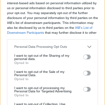
Guaguas Municipales facilita el uso
interest-based ads based on personal information utilized by
del transporte público para turistas
us or personal information disclosed to third parties prior to
al incorporar la tarjeta Live en su
your opt-out. You may separately opt-out of the further
disclosure of your personal information by third parties on the
aplicativo para móviles
IAB’s list of downstream participants. This information may
11/12/2024
also be disclosed by us to third parties on the
IAB’s List of
Guaguas Municipales amplía el abanico de posibilidades
Downstream Participants
that may further disclose it to other
para que los turistas que visitan la ciudad hagan uso del
third parties.
transporte público colectivo. La empresa pública de
transporte incorpora desde este miércoles en su
Personal Data Processing Opt Outs
aplicativo para móviles, GuaguasLPA, la tarjeta
turística Live, que permite viajar sin límite uno o tres
I want to opt-out of the Sharing of my
personal data.
días en todas las líneas regulares, al tiempo que habilita
Opted In
su compra virtual en la web corporativa
guaguas.com.Esta iniciativa tecnológica forma parte
I want to opt-out of the Sale of my
de uno de los 16 proyectos de la compañía municipal de
Personal Data.
transporte financiados con 7,6 millones de euros por el...
Opted In
LEER MÁS
I want to opt-out of processing my
Personal Data for Targeted Advertising.
Guaguas Municipales destaca el
Opted In
talento artístico de doce escolares
I want to opt-out of Collection, Use,