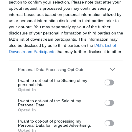
section to confirm your selection. Please note that after your
1er Premio.
Ana María Martínez Sánchez
, del colegio
opt-out request is processed you may continue seeing
Santa Teresa de Jesús
interest-based ads based on personal information utilized by
2º Premio.
Elba Lucía Bellini Beltrá
, del colegio Santa
us or personal information disclosed to third parties prior to
Teresa de Jesús
your opt-out. You may separately opt-out of the further
3er Premio.
Lucía González Reyes
, del Colegio
disclosure of your personal information by third parties on the
Salesiano Sagrado Corazón de Jesús
IAB’s list of downstream participants. This information may
also be disclosed by us to third parties on the
IAB’s List of
Downstream Participants
that may further disclose it to other
Categoría: familiares del personal de Guaguas
third parties.
Municipales
Personal Data Processing Opt Outs
Mención especial 1.
Kai Sánchez Perdomo
Mención especial 2.
Mireia Sánchez Valido
I want to opt-out of the Sharing of my
personal data.
Mención especial 3.
Laura Pérez González
Opted In
I want to opt-out of the Sale of my
Personal Data.
Opted In
I want to opt-out of processing my
Personal Data for Targeted Advertising.
Opted In