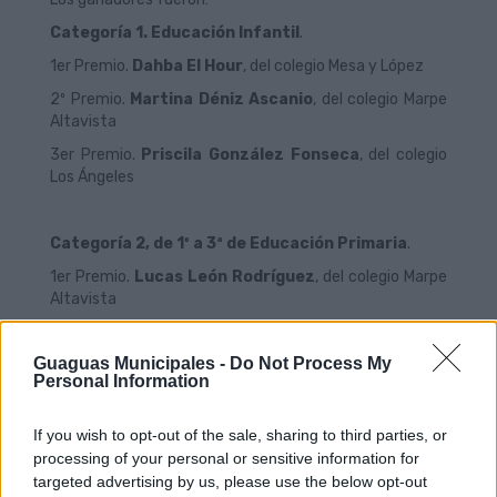
Categoría 1. Educación Infantil
.
1er Premio.
Dahba El Hour
, del colegio Mesa y López
2º Premio.
Martina Déniz Ascanio
, del colegio Marpe
Altavista
3er Premio.
Priscila González Fonseca
, del colegio
Los Ángeles
Categoría 2, de 1º a 3ª de Educación Primaria
.
1er Premio.
Lucas León Rodríguez
, del colegio Marpe
Altavista
2º Premio.
Valeria Almeida Suárez
, del Huertas del
Palmar
Guaguas Municipales -
Do Not Process My
Personal Information
3er Premio.
Daniela Díaz Noda
, del colegio San Juan
Bosco
If you wish to opt-out of the sale, sharing to third parties, or
processing of your personal or sensitive information for
Categoría 3, de 4º a 6ª de Educación Primaria
.
targeted advertising by us, please use the below opt-out