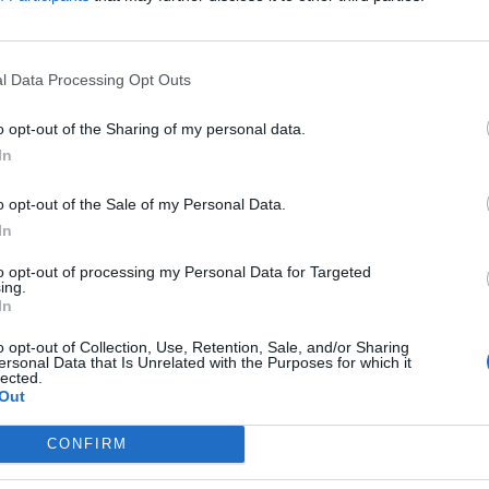
 nuevos postes-paradas son alimentados mediante energía solar,
pecto a los paneles que existían hasta el momento en la ciudad.
s realizar un estudio para determinar las localizaciones más venta
l Data Processing Opt Outs
vicio, basados en el número medio de viajeros, número de líneas en p
ejanía al inicio de línea, Guaguas Municipales instaló las 39 nueva
o opt-out of the Sharing of my personal data.
tes-; Juan Rejón, 25; Parque Santa Catalina -3 postes-; Avda. Rafae
In
icia (Mercado Central); Venegas (Usos Múltiples); Luis Doreste Silva, 
egas (Fuente Luminosa); Calzada Lateral Del Norte (C.S. Miller Bajo); 
a. Escaleritas (C.C. La Ballena); Carretera de Mata (Parque de Las R
o opt-out of the Sale of my Personal Data.
a. Pintor Felo Monzón, 29; Virgen del Pilar (Pl. Barranco de La Ballen
In
. Dr. Juan Bosch Millares); Calzada Lateral del Norte (Divina Pastora); A
doba, 19; Pio XII (Estadio Insular); Avda. de La Feria (Infecar); Ob
to opt-out of processing my Personal Data for Targeted
ing.
chez Peñate (C.C. Las Arenas); Emilio Ley (Piscina Julio Navarro); Don
In
ta Clara); Avda. Escaleritas, 95 y Avda. Juan Carlos I, 20.
o opt-out of Collection, Use, Retention, Sale, and/or Sharing
oras en los sistemas de información al cliente
ersonal Data that Is Unrelated with the Purposes for which it
lected.
Out
formato ‘eCCo.P’ tiene una planta compacta de 23x23cm que permite 
erferir con la circulación de peatones. Al obtener toda su energía del 
a red eléctrica. Esto reduce el costo y la complejidad de la instalación
CONFIRM
tallas puede ser actualizado o reemplazado de forma independiente, 