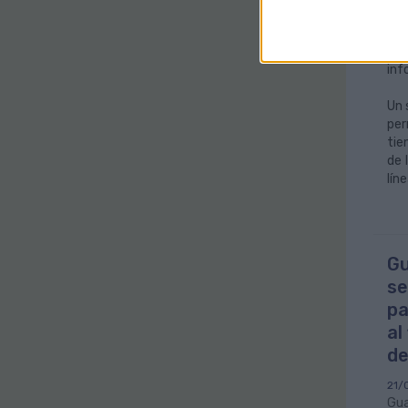
Act
mej
de 
inf
Un 
per
tie
de 
lín
Gu
se
pa
al
de
21/
Gua