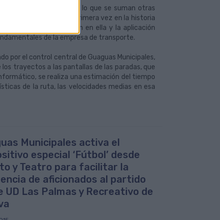
 75 paradas de su red, a lo que se suman otras
todas las paradas, por primera vez en la historia
 de las líneas que paran en ella y la aplicación
fundamentales de la empresa de transporte.
ado por el control central de Guaguas Municipales,
 los trayectos a las pantallas de las paradas, que
formático, se realiza una estimación del tiempo
sticas de la ruta, las velocidades medias en esa
uas Municipales activa el
sitivo especial ‘Fútbol’ desde
o y Teatro para facilitar la
tencia de aficionados al partido
e UD Las Palmas y Recreativo de
va