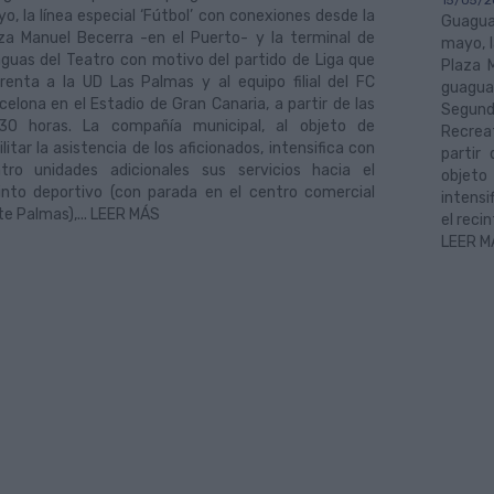
15/05/2
o, la línea especial ‘Fútbol’ con conexiones desde la
Guagua
za Manuel Becerra -en el Puerto- y la terminal de
mayo, l
guas del Teatro con motivo del partido de Liga que
Plaza 
renta a la UD Las Palmas y al equipo filial del FC
guagua
celona en el Estadio de Gran Canaria, a partir de las
Segund
30 horas. La compañía municipal, al objeto de
Recrea
ilitar la asistencia de los aficionados, intensifica con
partir
tro unidades adicionales sus servicios hacia el
objeto
into deportivo (con parada en el centro comercial
intensi
te Palmas),... LEER MÁS
el reci
LEER M