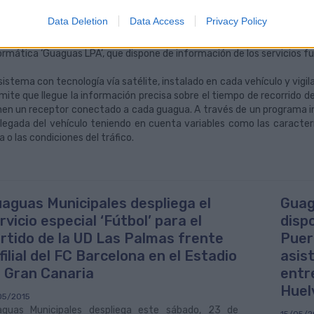
ualmente, Guaguas Municipales dispone de paneles informativos en
Data Deletion
Data Access
Privacy Policy
oras en los sistemas de información al cliente, como la colocación en 
la compañía, de información estática completa de todos los horarios
ormática ‘Guaguas LPA’, que dispone de información de los servicios 
sistema con tecnología vía satélite, instalado en cada vehículo y vigil
mite que llegue la información precisa sobre el tiempo de recorrido de
nen un receptor conectado a cada guagua. A través de un programa in
llegada del vehículo teniendo en cuenta variables como las caracterí
ea o las condiciones del tráfico.
aguas Municipales despliega el
Guag
rvicio especial ‘Fútbol’ para el
dispo
rtido de la UD Las Palmas frente
Puert
 filial del FC Barcelona en el Estadio
asis
 Gran Canaria
entr
Huel
05/2015
guas Municipales despliega este sábado, 23 de