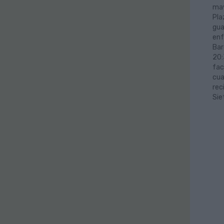
may
Pla
gua
enf
Bar
20:
fac
cua
rec
Sie