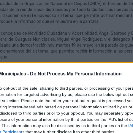
ciados de la Organización Nacional de Ciegos (ONCE) el tiempo de 
adas de la red de líneas distribuidas por toda la Ciudad. Las nuevas p
, disponen de este novedoso sistema, que permite activar mediant
roduce la información que se muestra en la pantalla.
 concejales de Movilidad Ciudadana y Accesibilidad, Ángel Sabroso y G
eral de Guaguas Municipales, Miguel Ángel Rodríguez, y el delegado t
lizado una demostración hoy, martes 19 de mayo, en la parada de guag
cionamiento del sistema, que permite recibir información a las pers
gua.
línea con su política de avances tecnológicos, Guaguas Municipale
unicipales -
Do Not Process My Personal Information
adas de guaguas para la ciudad, denominados ‘eCCo.P’, con paneles 
egrada, que permiten conocer a los usuarios del transporte público e
as paradas habilitan el sistema CyberPass, que se puede consultar a 
to opt-out of the sale, sharing to third parties, or processing of your per
tancia que reciben los asociados de la ONCE, unos 2.000 en Gran Canar
formation for targeted advertising by us, please use the below opt-out s
r selection. Please note that after your opt-out request is processed y
 nuevos puntos de información, para los que se destinó un presupu
eing interest-based ads based on personal information utilized by us or
 Ayuntamiento capitalino, se unen a otros 50 paneles, conectados di
disclosed to third parties prior to your opt-out. You may separately opt-
objeto de facilitar a todos los usuarios del transporte público cuál se
losure of your personal information by third parties on the IAB’s list of
gido.
. This information may also be disclosed by us to third parties on the
IA
Participants
that may further disclose it to other third parties.