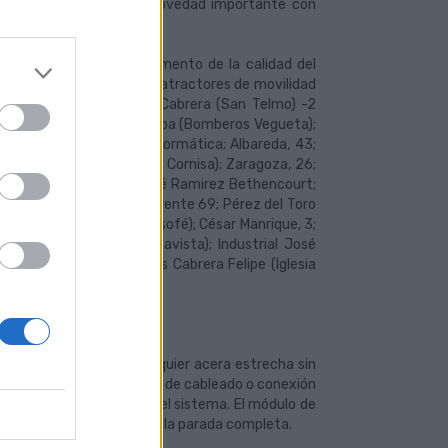
 lo que constituye una novedad importante con
josas, en términos de aumento de la calidad del
arada, proximidad a polos atractores de movilidad
s paradas en Avda. Rafael Cabrera (San Telmo) -2
l Cabrera (Teatro); Córdoba (Bomberos Vegueta);
50; Ciencias Básicas / Informática; Albareda, 43;
Avda. Escaleritas (Club La Cornisa); Zaragoza, 26;
ehoyas); Avda. Alcalde José Ramirez Bethencourt;
a); Paseo Tomás Morales, Frente 69; Pérez del Toro
vda. Escaleritas (Urb. Sansofé); César Manrique, 3;
ispo Romo (Mercado de Altavista); Industrial José
 Pedro Infinito, 54; Blas Cabrera Felipe (Iglesia
instalarlo en casi cualquier acera estrecha sin
sol, no necesita ningún tipo de cableado o conexión
, y aumenta la fiabilidad del sistema. El módulo de
sin necesidad de cambiar la parada completa.