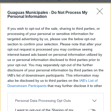
al Estadio, a la vez que se encuentran operativas la
Línea 44 (Santa Catalina-Isla Perdida), que cuenta con
Guaguas Municipales -
Do Not Process My
parada en el Estadio (Hoya de la Gallina) en sentido ida y
Personal Information
en la Avenida Pintor Felo Monzón (frente Hipercor) en
sentido vuelta; y la Línea 45 (Santa Catalina-Hoya
If you wish to opt-out of the sale, sharing to third parties, or
Andrea), que tiene parada en la Avenida Pintor Felo
processing of your personal or sensitive information for
Monzón, 37 (ida) y frente a Hipercor (sentido Ciudad
Baja, vuelta).
targeted advertising by us, please use the below opt-out
section to confirm your selection. Please note that after your
Desde el Teatro, además del servicio especial ‘Fútbol’,
opt-out request is processed you may continue seeing
se puede tomar la Línea 91, que dispone de parada en el
interest-based ads based on personal information utilized by
centro comercial Siete Palmas, a escasos 100 metros
us or personal information disclosed to third parties prior to
de la confluencia entre las gradas Curva y Sur del
your opt-out. You may separately opt-out of the further
Estadio de Gran Canaria. Esta línea, desde el Teatro,
disclosure of your personal information by third parties on the
tiene salidas recomendadas para asistir al partido a las
IAB’s list of downstream participants. This information may
18:45, 19:10 y 19:35 horas; al tiempo que desde la
also be disclosed by us to third parties on the
IAB’s List of
terminal del Intercambiador de Tamaraceite parte a las
Downstream Participants
that may further disclose it to other
19:10 19:35 y 20:00 horas. Todos los horarios se
third parties.
encuentran disponibles en la sección ‘Tu línea’ de la
página web
guaguas.com
.
Personal Data Processing Opt Outs
Servicio especial y gratuito de Vela Latina
I want to opt-out of the Sharing of my