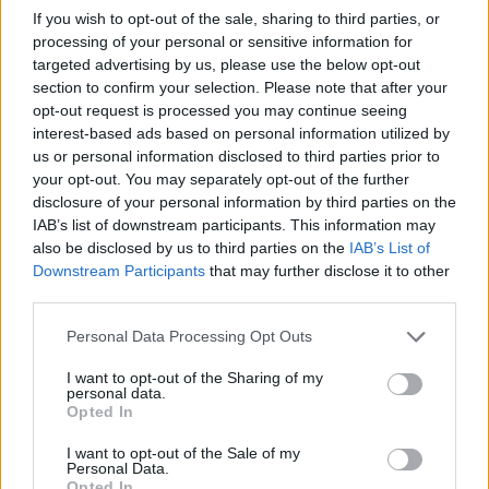
debe avisar al conductor del lugar aproximado donde
If you wish to opt-out of the sale, sharing to third parties, or
quiere hacer su parada. Se debe avisar con, al menos,
processing of your personal or sensitive information for
una parada de antelación. En todo caso, será el
targeted advertising by us, please use the below opt-out
conductor quién decida el lugar más seguro para
section to confirm your selection. Please note that after your
detenerse.
opt-out request is processed you may continue seeing
interest-based ads based on personal information utilized by
La bajada a demanda fuera de paradas oficiales se
us or personal information disclosed to third parties prior to
realizará por la puerta delantera y en un tramo de vía
your opt-out. You may separately opt-out of the further
donde la guagua pueda parar con todas las garantías de
disclosure of your personal information by third parties on the
seguridad. Por lo tanto, la parada debe realizarse en
IAB’s list of downstream participants. This information may
zonas donde haya acera o antes de los pasos de
peatones (justo antes de la línea de detención de
also be disclosed by us to third parties on the
IAB’s List of
vehículos, previa al cruce del paso de peatones con
Downstream Participants
that may further disclose it to other
semáforo en rojo).
third parties.
Por seguridad, no podrá realizarse la parada en isletas,
Personal Data Processing Opt Outs
medianas, pasos a nivel, carriles de desaceleración,
autovía, parterres, pasos de peatones ni rebajes de
I want to opt-out of the Sharing of my
aceras. Tampoco podrá realizarse la parada en aquellas
personal data.
zonas donde se impida la visibilidad de la señalización.
Opted In
En los casos de paradas coincidentes con carriles bici,
I want to opt-out of the Sale of my
deberán extremarse las precauciones durante la
Personal Data.
bajada. Como siempre, ante situaciones de duda,
Opted In