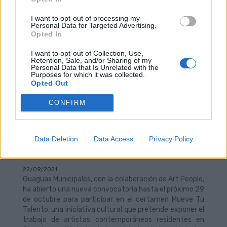
prevalecerá el criterio del conductor.
I want to opt-out of processing my
Personal Data for Targeted Advertising.
Opted In
I want to opt-out of Collection, Use,
Retention, Sale, and/or Sharing of my
Personal Data that Is Unrelated with the
Purposes for which it was collected.
Opted Out
CONFIRM
Guaguas Municipales invita a los
artistas contemporáneos a
participar en la edición 2021 del
Data Deletion
Data Access
Privacy Policy
proyecto Mueve Tu Talento
22/09/2021
Guaguas Municipales, con la colaboración de Art People,
ha abierto una nueva convocatoria hasta el próximo 29
de octubre para participar en el certamen Mueve Tu
Talento, una iniciativa cultural que pretende exponer el
trabajo de artistas contemporáneos residentes en