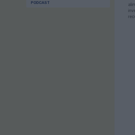
PODCAST
al
inv
rec