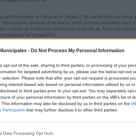
escargar noticia en PDF
guas Municipales refuerza este sábado 7 de septiembre las líneas 
 Tamaraceite (avenida 8 de Marzo, junto al Intercambiador) para fac
een realizar su tradicional romería hasta la villa de Teror con motivo
or a Nuestra Señora del Pino.
Línea 91 (Teatro-Tamaraceite) operará con refuerzos, además de los s
 lo que dispondrán de una frecuencia de paso de entre 10 y 15 minutos,
unicipales -
Do Not Process My Personal Information
gar hasta la avenida 8 de Marzo, punto cercano al popular inicio del cam
to opt-out of the sale, sharing to third parties, or processing of your per
de la terminal del Puerto, en el tramo horario de refuerzo (desde la
vicios con itinerario especial, que darán cobertura a Mesa y López y e
formation for targeted advertising by us, please use the below opt-out s
 Pintor Felo Monzón, para finalizar en Tamaraceite.
r selection. Please note that after your opt-out request is processed y
eing interest-based ads based on personal information utilized by us or
todo momento, los profesionales de Guaguas Municipales estarán pend
disclosed to third parties prior to your opt-out. You may separately opt-
 paradas intermedias, para poder actuar en caso de que las guaguas 
losure of your personal information by third parties on the IAB’s list of
mpo que la Luna 3 servirá de apoyo a la Línea 91 en horas nocturnas.
. This information may also be disclosed by us to third parties on the
IA
 mismo, la compañía municipal de transporte reforzará los servicios de
Participants
that may further disclose it to other third parties.
 7 y las 05:00 del día 8 de septiembre e intensificar la conexión
itorio Alfredo Kraus.
 clientes de la compañía Global, que procedan de servicios desde Ter
l Data Processing Opt Outs
ea 17 de Guaguas Municipales para facilitar la cobertura de trans