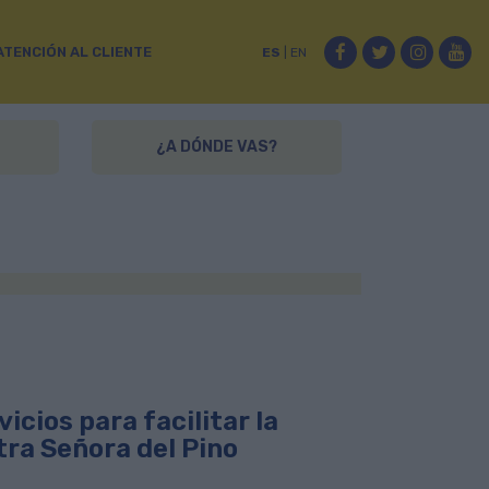
Facebook
Twitter
Instag
Yo
ATENCIÓN AL CLIENTE
ES
|
EN
¿A DÓNDE VAS?
icios para facilitar la
tra Señora del Pino