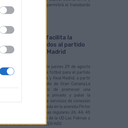
an Telmo. Únicamente se permitirá el transbordo
uas Municipales facilita la
tencia de aficionados al partido
as Palmas - Real Madrid
2024
s Municipales facilita este jueves 29 de agosto
lidad de los aficionados al fútbol para el partido
renta a la UD Las Palmas y Real Madrid, a partir
 20:30 horas, en el Estadio de Gran Canaria.La
ñía municipal, al objeto de promover una
ativa fiable al transporte privado y paliar la
ión de tráfico, dispone de servicios de conexión
recinto deportivo (con parada en la avenida Pintor
nzón) a través de las líneas regulares 26, 44, 45
a vez concluya el partido de la UD Las Palmas y
drid, a las 22:20 horas... LEER MÁS