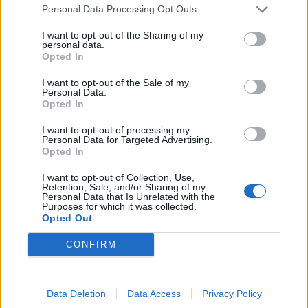
frecuencias aproximadas de 20 minutos, al tiempo que
Personal Data Processing Opt Outs
prolongará el horario nocturno de la
Línea 17
para
facilitar el tránsito en el corredor entre la zona antigua
I want to opt-out of the Sharing of my
personal data.
de la ciudad y El Rincón.
Opted In
I want to opt-out of the Sale of my
Personal Data.
Opted In
Guaguas Municipales activa el
dispositivo “Fútbol” para el partido
I want to opt-out of processing my
Personal Data for Targeted Advertising.
de este lunes entre la UD Las
Opted In
Palmas y Real Zaragoza
I want to opt-out of Collection, Use,
Retention, Sale, and/or Sharing of my
01/02/2019
Personal Data that Is Unrelated with the
Guaguas Municipales activará este lunes 4 de febrero
Purposes for which it was collected.
un dispositivo especial de transporte, a través de
Opted Out
intensificaciones de la línea ‘Fútbol’ con conexiones
desde la Plaza Manuel Becerra -en el Puerto- y la
CONFIRM
terminal de guaguas del Teatro, con motivo del partido
de Segunda División que enfrenta a la UD Las Palmas y
Real Zaragoza, a partir de las 20:00 horas, en el Estadio
Data Deletion
Data Access
Privacy Policy
de Gran Canaria. La compañía municipal, al objeto de