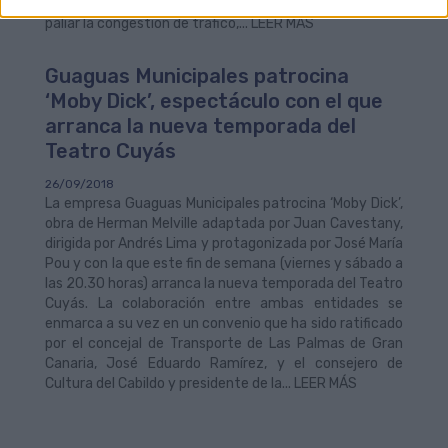
promover una alternativa fiable al transporte privado y
paliar la congestión de tráfico,... LEER MÁS
Guaguas Municipales patrocina
‘Moby Dick’, espectáculo con el que
arranca la nueva temporada del
Teatro Cuyás
26/09/2018
La empresa Guaguas Municipales patrocina ‘Moby Dick’,
obra de Herman Melville adaptada por Juan Cavestany,
dirigida por Andrés Lima y protagonizada por José María
Pou y con la que este fin de semana (viernes y sábado a
las 20.30 horas) arranca la nueva temporada del Teatro
Cuyás. La colaboración entre ambas entidades se
enmarca a su vez en un convenio que ha sido ratificado
por el concejal de Transporte de Las Palmas de Gran
Canaria, José Eduardo Ramírez, y el consejero de
Cultura del Cabildo y presidente de la... LEER MÁS