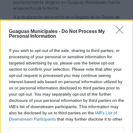
posteriormente dirigirse en Guaguas Municipales hasta
el epicentro de la fiesta.
A la finalización del evento de la llegada de los Reyes de
Oriente, sobre las 13:00 horas,
Guaguas Municipales
habilita líneas lanzaderas especiales desde la
Guaguas Municipales -
Do Not Process My
parada 58, junto a la tienda Benetton, para
Personal Information
regresar a la parada de El Rincón.
Las restricciones de tránsito por el paso de la Gran
If you wish to opt-out of the sale, sharing to third parties, or
Cabalgata de los Reyes Magos comenzarán a las 15:00
processing of your personal or sensitive information for
horas. Desde esa hora, Guaguas Municipales tiene
targeted advertising by us, please use the below opt-out
dispuesto un plan de desvíos, donde destacan las
section to confirm your selection. Please note that after your
siguientes paradas de referencia para participar en la
opt-out request is processed you may continue seeing
Cabalgata:
Manuel Becerra
–bajada de El Sebadal
interest-based ads based on personal information utilized by
junto a los bomberos- y
Parque Romano
(Líneas 1 y
us or personal information disclosed to third parties prior to
12);
Calle Galicia
(Líneas 2, 17, 22, 25 y 81);
Plaza de
your opt-out. You may separately opt-out of the further
España / Mesa y López
(Líneas 21, 24, 26, 33, 44, 45,
disclosure of your personal information by third parties on the
47);
Plaza de la Constitución –Obelisco-
(Líneas 2,
IAB’s list of downstream participants. This information may
17, 22, 25, 81) y terminal del
Guiniguada
(9, 11, 82, 84).
also be disclosed by us to third parties on the
IAB’s List of
Por la noche, durante la tradicional víspera de Reyes en
Downstream Participants
that may further disclose it to other
la zona de Triana, Guaguas Municipales potenciará los
third parties.
servicios habituales de sus
tres líneas Luna
, con