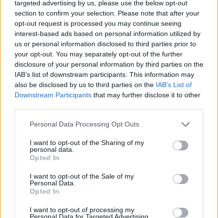
targeted advertising by us, please use the below opt-out
autoridades competentes obligan desde el 4 de mayo
section to confirm your selection. Please note that after your
al uso de las mascarillas protectoras a todos los
opt-out request is processed you may continue seeing
ocupantes de la guagua y restringir el aforo del
interest-based ads based on personal information utilized by
vehículo -medidas que se han reforzado a través de
us or personal information disclosed to third parties prior to
nueva señalética-, al tiempo que se está instalando en
your opt-out. You may separately opt-out of the further
cada guagua dispensadores de gel hidroalcohólico
disclosure of your personal information by third parties on the
como medida de autoprotección para los viajeros, al
IAB’s list of downstream participants. This information may
igual que se lleva a cabo la colocación de mamparas
also be disclosed by us to third parties on the
IAB’s List of
protectoras para el puesto de conductor.
Downstream Participants
that may further disclose it to other
Incremento gradual de viajeros
third parties.
La entrada en vigor de la fase 1 de la
desescalada
en el
Personal Data Processing Opt Outs
municipio, que ha permitido nuevas posibilidades de
I want to opt-out of the Sharing of my
movilidad a los ciudadanos y apertura comercial, se ha
personal data.
visto reflejada en la cifra de viajeros de Guaguas
Opted In
Municipales, que ha crecido en los últimos días en torno
al 30% respecto a la semana anterior, donde aún
I want to opt-out of the Sale of my
estaba vigente la denominada fase 0.
Personal Data.
Opted In
Este jueves 14 se han registrado casi 31.000 viajeros en
I want to opt-out of processing my
Guaguas Municipales, mientras que el mismo día de la
Personal Data for Targeted Advertising.