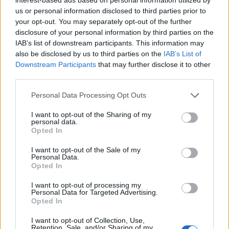
vehículos adicionales con doble turno, que realizarán
us or personal information disclosed to third parties prior to
aproximadamente 160 expediciones complementarias
your opt-out. You may separately opt-out of the further
al servicio regular diario, para mejorar la frecuencia de
disclosure of your personal information by third parties on the
paso de las líneas 12 (Puerto-Hoya de la Plata), 17
IAB’s list of downstream participants. This information may
(Teatro-Auditorio), 33 (Guiniguada-Puerto, por Ciudad
also be disclosed by us to third parties on the
IAB’s List of
Alta) y 91 (Teatro-Tamaraceite), lo que posibilita
Downstream Participants
that may further disclose it to other
conexiones ágiles con las áreas comerciales más
third parties.
importantes de la ciudad.
Estos refuerzos se enmarcan dentro de la campaña de
Personal Data Processing Opt Outs
Navidad de Guaguas Municipales, que comenzó el
pasado 6 de diciembre bajo el lema ‘Sabemos lo
I want to opt-out of the Sharing of my
personal data.
importante que es llegar a tiempo’, que trata de
Opted In
ofrecer una alternativa fiable y eficiente de
desplazamiento
I want to opt-out of the Sale of my
Personal Data.
Opted In
I want to opt-out of processing my
Guaguas Municipales recibe 35
Personal Data for Targeted Advertising.
Opted In
millones del contrato programa de
la Autoridad Única del Transporte de
I want to opt-out of Collection, Use,
Retention, Sale, and/or Sharing of my