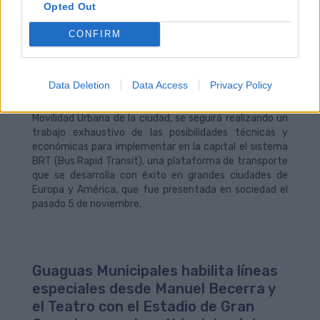
26 durante los fines de semana o la mejora de la
Opted Out
frecuencia de la Línea 91.
CONFIRM
Por otra parte, también es prioridad de la empresa
municipal de transporte profundizar en la mejora de la
actual red de líneas al objetivo de seguir adaptando de
Data Deletion
Data Access
Privacy Policy
manera eficiente su oferta a la demanda de los
clientes. Por ello, siguiendo el mandato del Plan de
Movilidad Urbana de la ciudad, se seguirá realizando un
trabajo exhaustivo de las posibilidades técnicas y
económicas para implementar en la capital el sistema
BRT (Bus Rapid Transit), una plataforma de transporte
que se desarrolla con éxito en grandes ciudades de
Europa y América, que fue presentada en sociedad el
pasado 5 de noviembre.
Guaguas Municipales habilita líneas
especiales desde Manuel Becerra y
el Teatro con el Estadio de Gran