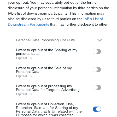
your opt-out. You may separately opt-out of the further
transporte profundizará durante 2015 en las
disclosure of your personal information by third parties on the
actuaciones y objetivos instrumentales realizados
IAB’s list of downstream participants. This information may
durante el año que concluye. Las líneas trazadas por la
also be disclosed by us to third parties on the
IAB’s List of
compañía municipal se centran en la consolidación e
Downstream Participants
that may further disclose it to other
incremento en el número de usuarios del transporte
público; finalizar el proceso de trasvase de todos los
third parties.
títulos de la compañía a la tecnología sin contacto, con
especial incidencia en el nuevo BonoGuagua; y
Personal Data Processing Opt Outs
consolidar nuevas funcionalidades para los usuarios a
I want to opt-out of the Sharing of my
través de información en tiempo real del servicio en
personal data.
distintos soportes, tanto en parada -donde se
Opted In
incorporarán 39 nuevos postes/paneles- como a
través de dispositivos móviles de información en
I want to opt-out of the Sale of my
tiempo real.
Personal Data.
Opted In
Además, la consolidación económica en Guaguas
I want to opt-out of processing my
Municipales no sólo prevé mantener los actuales
Personal Data for Targeted Advertising.
niveles de empleo, lo que garantiza la estabilidad del
Opted In
personal de la empresa, sino que a inicios de 2015
contratará a cinco nuevos conductores, lo que
I want to opt-out of Collection, Use,
Retention, Sale, and/or Sharing of my
aumentará la prestación del servicio en diferentes
Personal Data that Is Unrelated with the
servicios comerciales, como la activación de la Línea
Purposes for which it was collected.