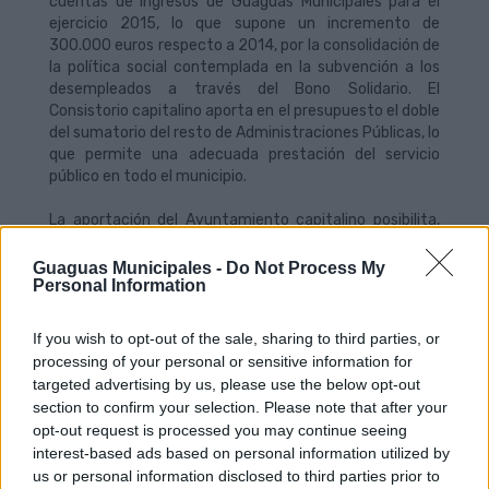
cuentas de ingresos de Guaguas Municipales para el
ejercicio 2015, lo que supone un incremento de
300.000 euros respecto a 2014, por la consolidación de
la política social contemplada en la subvención a los
desempleados a través del Bono Solidario. El
Consistorio capitalino aporta en el presupuesto el doble
del sumatorio del resto de Administraciones Públicas, lo
que permite una adecuada prestación del servicio
público en todo el municipio.
La aportación del Ayuntamiento capitalino posibilita,
además, el mantenimiento de las bonificaciones de las
tarifas para estudiantes, familias numerosas, así como
Guaguas Municipales -
Do Not Process My
Personal Information
la completa gratuidad del bono para las personas
jubiladas, al mismo tiempo que el Consistorio
mantendrá su nómina de ventajas en las tarifas al
If you wish to opt-out of the sale, sharing to third parties, or
Bono Solidario, un título específico para personas en
processing of your personal or sensitive information for
situación de desempleo que alcanza una bonificación
targeted advertising by us, please use the below opt-out
del 76% frente al pago directo.
section to confirm your selection. Please note that after your
opt-out request is processed you may continue seeing
Consolidación de la tecnología sin contacto
interest-based ads based on personal information utilized by
us or personal information disclosed to third parties prior to
Con este presupuesto afianzado, la empresa de