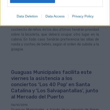
permite una bicicleta por guagua y debe situarse en la
parte central, estando sujeta en todo momento por su
propietario.
Data Deletion
Data Access
Privacy Policy
En el caso de que no haya espacio disponible para una
bicicleta y, simultáneamente, una silla de ruedas y/o
cochecito de niños, éstos dos últimos tendrán prioridad
sobre la bicicleta, que deberá ocupar otro lugar en la
cabina. En todo caso tendrán preferencia las sillas de
rueda y coches de bebés, según el orden de subida a la
guagua.
Guaguas Municipales facilita este
viernes la asistencia a los
conciertos ‘Los 40 Pop’ en Santa
Catalina y ‘Los Salvapantallas’, junto
al Mercado del Puerto
06/10/2016
Guaguas Municipales, a través de su servicio de líneas