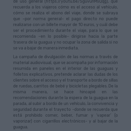
de uso general (https://youtu.be/SguvunMsQqg), que
recuerda a los viajeros cómo es el acceso al vehículo,
cómo se realiza el abono del viaje, donde se subraya
que –por norma general- el pago directo no puede
realizarse con un billete mayor de 10 euros, y cuál debe
ser el procedimiento durante el viaje, para lo que se
recomienda –en lo posible- dirigirse hacia la parte
trasera de la guagua y no ocupar la zona de salida si no
se va a bajar de manera inmediata.
La campaña de divulgación de las normas a través de
material audiovisual, que se acompaña por información
resumida en paneles en el interior de las guaguas y
folletos explicativos, pretende aclarar las dudas de los
clientes sobre el acceso y el transporte a bordo de sillas
de ruedas, carritos de bebé y bicicletas plegables. De la
misma manera, se hace hincapié en las
recomendaciones durante la espera de la guagua en la
parada, al subir a bordo de un vehículo, la convivencia y
seguridad durante el trayecto -donde se recuerda que
está prohibido comer, beber, fumar y ‘vapear’ (o
vaporizar) con cigarrillos electrónicos- y al bajar de la
guagua.