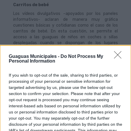
Carritos de bebé
Los vídeos divulgativos –apoyados por los paneles
informativos- aclaran de manera muy gráfica
cuestiones básicas y cotidianas como el caso de los
carritos de bebé. En esta cuestión, se permite el
acceso a las guaguas de niños en coches o sillas
desplegadas cuando se dispongan de los lugares
habilitados para sillas de ruedas, pudiendo viajar el niño
en los brazos de la persona adulta o bien permanecer
Guaguas Municipales -
Do Not Process My
en la silla debidamente sujeto y debiendo accionar, en
Personal Information
todo caso, el freno del carro.
En todos las guaguas de piso bajo, la persona que
If you wish to opt-out of the sale, sharing to third parties, or
acompaña a un coche o sillas de bebé puede optar a
processing of your personal or sensitive information for
viajar de dos formas distintas y con el carro de bebé
targeted advertising by us, please use the below opt-out
desplegado: 1) Dejando la silla de bebé atada con el
section to confirm your selection. Please note that after your
cinturón de seguridad para silla de ruedas, en cuyo caso
opt-out request is processed you may continue seeing
el adulto deberá siempre coger al bebé el brazos y
interest-based ads based on personal information utilized by
sentarse en los asientos reservados para personas de
us or personal information disclosed to third parties prior to
movilidad reducida, o 2) el adulto que acompaña a un
your opt-out. You may separately opt-out of the further
bebé puede viajar manteniendo al bebé en el carro,
disclosure of your personal information by third parties on the
permaneciendo en pie, debidamente sujeto con el
IAB’s list of downstream participants. This information may