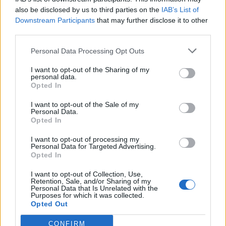
arnés del propio carro y no el de la guagua, y ubicando la
also be disclosed by us to third parties on the
IAB’s List of
sillita de forma que no entorpezca el paso del resto de
Downstream Participants
that may further disclose it to other
viajeros.
third parties.
Si la ocupación de la guagua lo permite, pueden viajar
de forma simultánea una silla de ruedas y un carrito de
Personal Data Processing Opt Outs
bebé. En este caso, el adulto debe mantener al niño en
el carro para no ocupar el cinturón de seguridad
I want to opt-out of the Sharing of my
personal data.
previsto para sillas de ruedas. Así mismo se permite el
Opted In
acceso de carros de bebés gemelares. Lo más
conveniente es que el adulto que acompaña a los niños
I want to opt-out of the Sale of my
los mantenga en el carro, si bien sigue existiendo la
Personal Data.
opción de viajar sentados, siempre y cuando haya dos
Opted In
adultos.
I want to opt-out of processing my
Bicicletas plegables
Personal Data for Targeted Advertising.
Opted In
En la campaña informativa, hay un vídeo específico
sobre las bicicletas plegables -las únicas que pueden
I want to opt-out of Collection, Use,
viajar a bordo-. Se recuerda que se permite el acceso a
Retention, Sale, and/or Sharing of my
Personal Data that Is Unrelated with the
las guaguas con bicicletas plegables con el tamaño
Purposes for which it was collected.
equivalente a un equipaje de mano, pero siempre en
Opted Out
función de la ocupación del vehículo. Es obligatorio
plegar la bicicleta antes de subir en la guagua. Solo se
CONFIRM