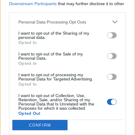
realizar inversiones que mejoraran el servicio”, ha
Downstream Participants
that may further disclose it to other
detallado.
third parties.
“Ingredientes como la flexibilidad y el talento son
Personal Data Processing Opt Outs
necesarios para cambiar de rumbo cuando las
circunstancias lo requieren y, ciertamente, nos ha
I want to opt-out of the Sharing of my
costado navegar en este ambiente porque nos hemos
personal data.
enfrentado a contextos inéditos y de alta presión”, ha
Opted In
formulado Rodríguez, quien a modo de aprendizaje
precisó: “hemos comprobado que necesitamos cultivar
I want to opt-out of the Sale of my
Personal Data.
una nueva actitud ante este tipo de desafíos”.
Opted In
I want to opt-out of processing my
Personal Data for Targeted Advertising.
Opted In
I want to opt-out of Collection, Use,
Retention, Sale, and/or Sharing of my
Personal Data that Is Unrelated with the
Purposes for which it was collected.
Opted Out
CONFIRM