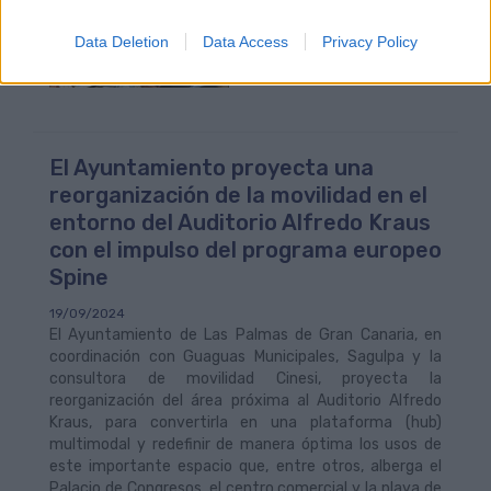
Data Deletion
Data Access
Privacy Policy
El Ayuntamiento proyecta una
reorganización de la movilidad en el
entorno del Auditorio Alfredo Kraus
con el impulso del programa europeo
Spine
19/09/2024
El Ayuntamiento de Las Palmas de Gran Canaria, en
coordinación con Guaguas Municipales, Sagulpa y la
consultora de movilidad Cinesi, proyecta la
reorganización del área próxima al Auditorio Alfredo
Kraus, para convertirla en una plataforma (hub)
multimodal y redefinir de manera óptima los usos de
este importante espacio que, entre otros, alberga el
Palacio de Congresos, el centro comercial y la playa de