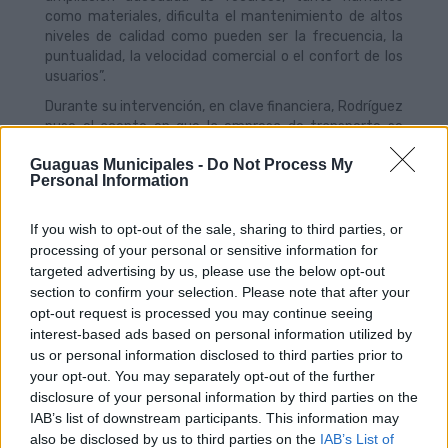
como materiales, dificulta el mantenimiento de altos
niveles de calidad como pueden ser la frecuencia, la
puntualidad, la velocidad comercial o el confort de los
usuarios”.
Durante su intervención, en clave financiera, Rodríguez
puso el acento en que la empresa de transporte se
encuentra expuesta a una “mayor dependencia” de las
Guaguas Municipales -
Do Not Process My
subvenciones de las Administraciones Públicas, que
Personal Information
gestionan la política de gratuidad, en detrimento de los
ingresos propios provenientes del copago de diferentes
títulos de viajes, que generaban “un mayor grado de
If you wish to opt-out of the sale, sharing to third parties, or
autonomía a la empresa, lo que puede generar
processing of your personal or sensitive information for
incertidumbre en tesorería”.
targeted advertising by us, please use the below opt-out
section to confirm your selection. Please note that after your
Sin despegarse del argumento económico, el director
opt-out request is processed you may continue seeing
general ha aprovechado para recordar que previo a la
interest-based ads based on personal information utilized by
política de bonificaciones y gratuidad, las tarifas
us or personal information disclosed to third parties prior to
pagadas por los viajeros aportaban menos de la mitad
your opt-out. You may separately opt-out of the further
de los costos de funcionamiento de la red de
transporte, ya que en mayor proporción estaba
disclosure of your personal information by third parties on the
subvencionada por las Administraciones Públicas. “Este
IAB’s list of downstream participants. This information may
copago permitía disponer de recursos adicionales para
also be disclosed by us to third parties on the
IAB’s List of