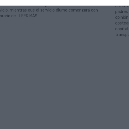
y med
tendrán el horario antiguo hasta la finalización del
enferm
vicio, mientras que el servicio diurno comenzará con
padres
horario de... LEER MÁS
opinió
costea
capital
transpo