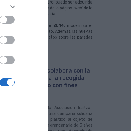
d de líneas de GM desde enero, puede ser adquirida
ador de Arucas o a través de la página ‘web’ de la
por carretera en Gran Canaria.
s
implementará durante 2014
, moderniza el
rivadas de su mantenimiento. Además, las nuevas
rvicio, ya que facilitan datos sobre las paradas
uas Municipales colabora con la
iación Iraitza para la recogida
apones de plástico con fines
arios
013
s Municipales (GM) y la Asociación Iraitza-
s Solidarios han iniciado una campaña solidaria
a recolecta de tapas de plástico al objeto de
a Valeria Padrón, una niña grancanaria de 3 años