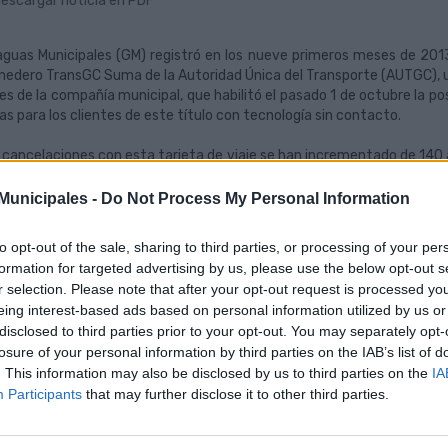
escargar noticia en PDF
guas Municipales (GM) registró en los nueve primeros meses de 2013
edero TransGC Suma de la Autoridad Única del Transporte (AUTGC), ut
jes de la compañía municipal, que habilitó el pasado 1 de octubre la po
eas para los clientes de este título con tecnología sin contacto.
 cancelaciones con esta tarjeta de viaje se han incrementado de 140 
513 de promedio diario en septiembre
, lo que demuestra una evid
es, los clientes de GM que utilizaron la tarjeta TransGC Suma (38.8
unicipales -
Do Not Process My Personal Information
arios de los primeros tres meses de 2013, cuando la cifra de beneficia
to opt-out of the sale, sharing to third parties, or processing of your per
 itinerarios de Guaguas Municipales más utilizados por los usuarios de
formation for targeted advertising by us, please use the below opt-out s
Puerto-Hoya de la Plata), con 18.155 viajeros; la
Línea 17
(Teatro-
r selection. Please note that after your opt-out request is processed y
pus Universitario), con 9.451; la
Línea 1
(Teatro-Puerto), con 8.601; 
eing interest-based ads based on personal information utilized by us or
6.000 viajeros en los nueve primeros meses del año.
disclosed to third parties prior to your opt-out. You may separately opt-
losure of your personal information by third parties on the IAB’s list of
de este octubre ya
se pueden realizar transbordos gratuitos c
. This information may also be disclosed by us to third parties on the
IA
condiciones. El trayecto completo debe ser realizado en las rutas de 
Participants
that may further disclose it to other third parties.
tuito con un operador distinto. El tiempo límite del que dispone cada 
 con cualquier título de prepago propio de GM, y sólo se permitirán tr