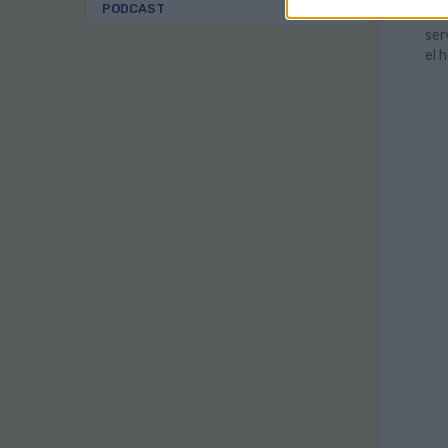
PODCAST
man
ser
el 