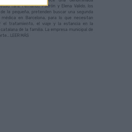
io de edad, que padece una denominada
edad rara. Fernando Padrón y Elena Valido, los
 de la pequeña, pretenden buscar una segunda
n médica en Barcelona, para lo que necesitan
r el tratamiento, el viaje y la estancia en la
 catalana de la familia. La empresa municipal de
rte... LEER MÁS