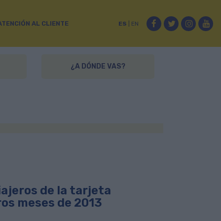
Facebook
Twitter
Instag
Yo
ATENCIÓN AL CLIENTE
ES
|
EN
¿A DÓNDE VAS?
ajeros de la tarjeta
ros meses de 2013