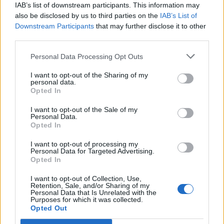
proveedora de la plataforma electrónica, unas jornadas
IAB’s list of downstream participants. This information may
de formación en las que se pondrá al corriente a todos
also be disclosed by us to third parties on the
IAB’s List of
los interesados del uso de la plataforma y de los
Downstream Participants
that may further disclose it to other
sistemas dinámicos de adquisición. El martes 28 de
third parties.
enero, la jornada se celebrará en las instalaciones de
Titsa, en Santa Cruz de Tenerife, al tiempo que el
Personal Data Processing Opt Outs
jueves 30 de enero, de 17:00 a 18:00 horas, la
formación se llevará a cabo en la sede central de
I want to opt-out of the Sharing of my
personal data.
Guaguas Municipales, en Las Palmas de Gran Canaria.
Opted In
+
INFORMACIÓN DE LAS JORNADAS
I want to opt-out of the Sale of my
Personal Data.
Opted In
I want to opt-out of processing my
El Ayuntamiento adjudica a la
Personal Data for Targeted Advertising.
Opted In
empresa Hermanos García Álamo las
obras de la MetroGuagua en el
I want to opt-out of Collection, Use,
corredor de Venegas y Luis Doreste
Retention, Sale, and/or Sharing of my
Personal Data that Is Unrelated with the
Silva
Purposes for which it was collected.
Opted Out
10/01/2020