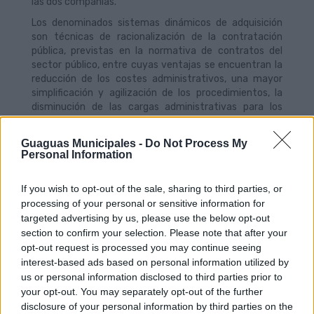
las dos compañías.
Los denominados sistemas dinámicos de adquisición
son técnicas de racionalización de la contratación
pública, previstas en la normativa de contratos del
sector público, entre cuyas ventajas se encuentran la
reducción de los costes administrativos, una mayor
simplificación y agilización de los procedimientos, la
disminución de las cargas administrativas para los
licitadores, la generación de economías de escala, una
mayor publicidad, transparencia y seguridad jurídica, así
Guaguas Municipales -
Do Not Process My
como el aumento de la concurrencia en la compra
Personal Information
pública.
El primer sistema dinámico de adquisición que
If you wish to opt-out of the sale, sharing to third parties, or
implementarán las dos compañías de transporte
processing of your personal or sensitive information for
estará dirigido a la adquisición de los suministros de
targeted advertising by us, please use the below opt-out
piezas y componentes para la flota de vehículos, con la
section to confirm your selection. Please note that after your
opción de ampliar en un futuro a la compra de otros
opt-out request is processed you may continue seeing
bienes, suministros o servicios que sean demandados
interest-based ads based on personal information utilized by
por las distintas áreas de trabajo de ambas empresas.
us or personal information disclosed to third parties prior to
Para facilitar el manejo de esta nueva herramienta,
your opt-out. You may separately opt-out of the further
Guaguas Municipales y Titsa organizarán con Vortal,
disclosure of your personal information by third parties on the