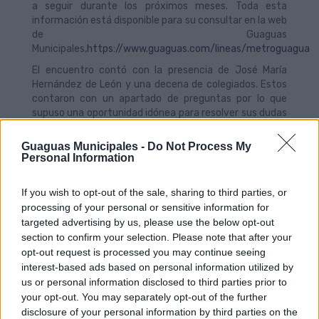
a seguir durante los próximos meses. Toda esta
información está disponible para su consultar en la web
de Guaguas
Municipales,
https://www.guaguas.com/lineas/metroguagua
El encuentro contó con la presencia de José María
Hernández de León y una decena de colegiados. Estos
contaron con un apartado de preguntas por lo que
supuso una oportunidad idónea para resolver sus dudas
y conocer los concursos a los que pueden acceder.
Entre sus principales preocupaciones figuraba el interés
Guaguas Municipales -
Do Not Process My
de que el proyecto no se limite a las mejoras de
Personal Information
movilidad. Los ingenieros animaron a los
representantes municipales a emprender ambiciosas
If you wish to opt-out of the sale, sharing to third parties, or
mejoras urbanísticas en las zonas de influencia de la
processing of your personal or sensitive information for
MetroGuagua.
targeted advertising by us, please use the below opt-out
También se aclararon dudas sobre el funcionamiento
section to confirm your selection. Please note that after your
del sistema de prioridad semafórica que permitirá una
opt-out request is processed you may continue seeing
novedosa gestión inteligente de los mismos con
interest-based ads based on personal information utilized by
beneficio para el recorrido del nuevo transporte y
us or personal information disclosed to third parties prior to
también en otras muchas intersecciones de la ciudad.
your opt-out. You may separately opt-out of the further
disclosure of your personal information by third parties on the
La reunión permitió recoger sugerencias, como el