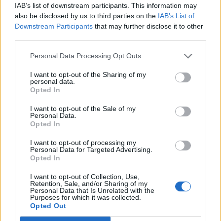
avanzar en los proyectos de aparcamientos
IAB’s list of downstream participants. This information may
disuasorios como el que existe en El Rincón. El concejal
also be disclosed by us to third parties on the
IAB’s List of
explicó que ya hay recogidas propuestas para la
Downstream Participants
that may further disclose it to other
implantación de uno en la entrada sur de la ciudad, a la
third parties.
altura de Hoya de la Plata, y otro en el Guiniguada para
la entrada de coches por la Carretera del Centro.
Personal Data Processing Opt Outs
Tras conocer estos detalles y los objetivos que plantea
I want to opt-out of the Sharing of my
esta iniciativa, los ingenieros concluyeron que el
personal data.
proyecto es positivo tanto en la modernización del
Opted In
transporte público colectivo como para realizar
I want to opt-out of the Sale of my
mejoras urbanísticas en la ciudad.
Personal Data.
Opted In
I want to opt-out of processing my
Personal Data for Targeted Advertising.
Opted In
I want to opt-out of Collection, Use,
Guaguas Municipales patrocina
Retention, Sale, and/or Sharing of my
‘Moby Dick’, espectáculo con el que
Personal Data that Is Unrelated with the
Purposes for which it was collected.
arranca la nueva temporada del
Opted Out
Teatro Cuyás