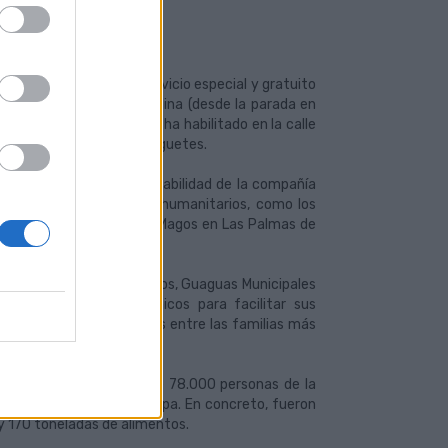
dad de la sociedad.
la Casa de Galicia un servicio especial y gratuito
 que conecta Santa Catalina (desde la parada en
 la asociación benéfica ha habilitado en la calle
ria de alimentos, ropa y juguetes.
 del compromiso y responsabilidad de la compañía
n con fines altruistas y humanitarios, como los
a cabalgata de los Reyes Magos en Las Palmas de
encia de paso de 30 minitos, Guaguas Municipales
menos recursos económicos para facilitar sus
imentos, ropas y juguetes entre las familias más
licia propició que más de 78.000 personas de la
 a comida, juguetes y ropa. En concreto, fueron
 y 170 toneladas de alimentos.