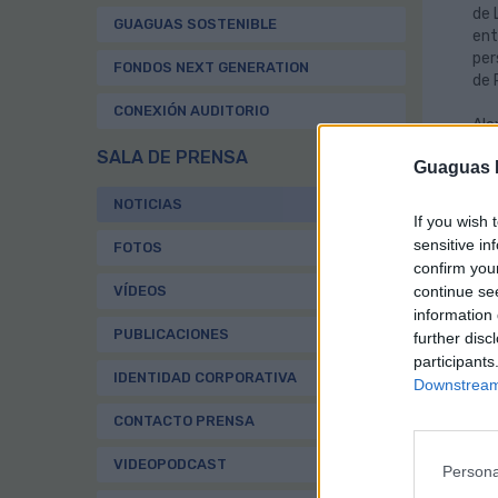
de 
GUAGUAS SOSTENIBLE
ent
per
FONDOS NEXT GENERATION
de 
CONEXIÓN AUDITORIO
Ale
sol
SALA DE PRENSA
Guaguas M
tal
Ali
NOTICIAS
can
If you wish 
ace
sensitive in
FOTOS
de 
confirm you
VÍDEOS
continue se
El 
information 
Med
PUBLICACIONES
further disc
mil
participants
org
IDENTIDAD CORPORATIVA
Downstream 
sum
CONTACTO PRENSA
En 
nue
VIDEOPODCAST
Persona
Rey