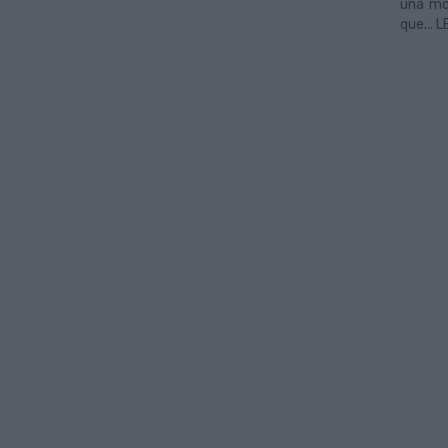
una mo
que... 