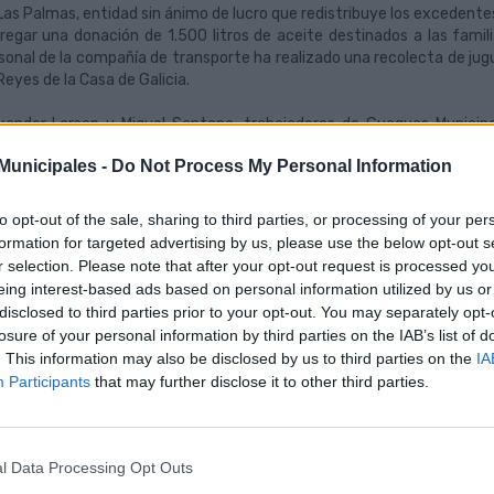
Las Palmas, entidad sin ánimo de lucro que redistribuye los excedentes
regar una donación de 1.500 litros de aceite destinados a las famili
sonal de la compañía de transporte ha realizado una recolecta de jug
Reyes de la Casa de Galicia.
xander Larsen y Miguel Santana, trabajadores de Guaguas Municipa
idario en la empresa municipal, que en pocos días consiguió recaudar m
unicipales -
Do Not Process My Personal Information
ler y administración. Una vez reunido el dinero, los organizadores
mentos, Andrés Merino, cuáles eran las necesidades de consumo de la en
aria de establecimientos de alimentación Hiperdino, que se prestó
to opt-out of the sale, sharing to third parties, or processing of your per
ite a precio de costo, además de facilitar el transporte de los 1.500 
formation for targeted advertising by us, please use the below opt-out s
la organización benéfica.
r selection. Please note that after your opt-out request is processed y
eing interest-based ads based on personal information utilized by us or
Banco de Alimentos de Las Palmas, declarado de Utilidad Pública por el
disclosed to third parties prior to your opt-out. You may separately opt-
alla de Oro de Canarias, se organiza en base a sus 2.100 voluntario
losure of your personal information by third parties on the IAB’s list of
lones de kilos de alimentos. Durante la campaña de Navidad de 20
. This information may also be disclosed by us to third parties on the
IA
anización benéfica recogió 550.000 kilos de comida con pequeñas 
Participants
that may further disclose it to other third parties.
inistra comida a las personas más necesitadas a través de 216 entidad
la misma acción benéfica, los trabajadores de Guaguas Municipale
vos o con poco uso para entregarla en las instalaciones de la Casa d
l Data Processing Opt Outs
es de Las Palmas de Gran Canaria. El personal de la compañía munici