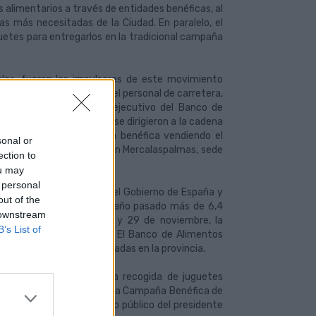
 alimentarios a través de entidades benéficas, al
as más necesitadas de la Ciudad. En paralelo, el
uetes para entregarlos en la tradicional campaña
les, fueron los impulsores de este movimiento
ás de 2.000 euros entre el personal de carretera,
 preguntaron al director ejecutivo del Banco de
tidad. Tras la consulta, se dirigieron a la cadena
 a colaborar en la acción benéfica vendiendo el
sonal or
litros hasta la nave 12,4 en Mercalaspalmas, sede
ection to
ou may
 personal
 Ministerio del Interior del Gobierno de España y
out of the
s, que redistribuyeron el año pasado más de 6,4
 downstream
14, sólo en los días 28 y 29 de noviembre, la
B’s List of
y grandes aportaciones. El Banco de Alimentos
es e instituciones radicadas en la provincia.
s también realizaron una recogida de juguetes
e Galicia, organizadora de la Campaña Benéfica de
pal acudió al llamamiento público del presidente