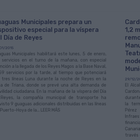
aguas Municipales prepara un
Card
spositivo especial para la víspera
1,2 m
l Día de Reyes
remo
Manu
01/2015
Teat
guas Municipales habilitará este lunes, 5 de enero,
mode
 servicios en el turno de la mañana, con especial
nción a la llegada de los Reyes Magos a la Base Naval,
Muni
59 servicios por la tarde, al tiempo que potenciará
 tres líneas Luna durante la noche de Reyes en la
29/12/2
a de Triana, donde se prevé una alta demanda de
El Alc
ilidad ciudadana. En la mañana de la víspera del Día
Cardon
Reyes, la compañía municipal de transporte ha
durante
visto 9 guaguas adicionales distribuidas en las líneas
la ter
(Puerto-Hoya de la... LEER MÁS
Pérez 
Infrae
financ
Canaria
través 