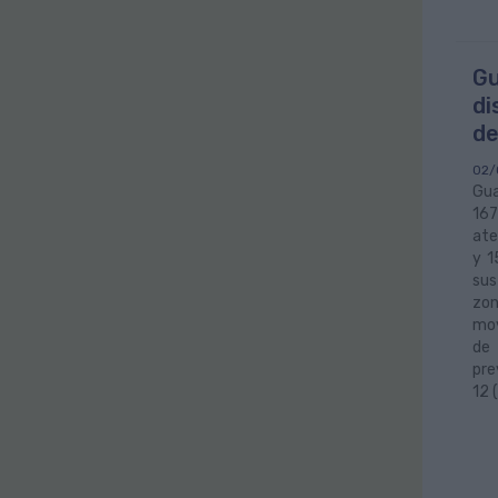
Gu
di
de
02/
Gua
167
ate
y 1
sus
zon
mov
de 
pre
12 