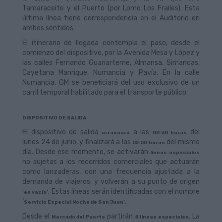
Tamaraceite y el Puerto (por Lomo Los Frailes). Esta
última línea tiene correspondencia en el Auditorio en
ambos sentidos.
El itinerario de llegada contempla el paso, desde el
comienzo del dispositivo, por la Avenida Mesa y López y
las calles Fernando Guanarteme, Almansa, Simancas,
Cayetana Manrique, Numancia y Pavía. En la calle
Numancia, GM se beneficiará del uso exclusivo de un
carril temporal habilitado para el transporte público.
DISPOSITIVO DE SALIDA
El dispositivo de salida
a las
del
arrancará
00:30 horas
lunes 24 de junio, y finalizará a las
del mismo
02:00 horas
día. Desde ese momento, se activarán
líneas especiales
no sujetas a los recorridos comerciales que actuarán
como lanzaderas, con una frecuencia ajustada a la
demanda de viajeros, y volverán a su punto de origen
. Estas líneas serán identificadas con el nombre
‘en vacío’
‘
.
Servicio Especial Noche de San Juan’
Desde el
partirán
. La
Mercado del Puerto
4 líneas especiales