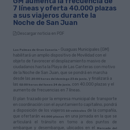
GM aumenta la frecuencia de
7 líneas y oferta 40.000 plazas
a sus viajeros durante la
Noche de San Juan
Descargar noticia en PDF
.- Guaguas Municipales (GM)
Las Palmas de Gran Canaria
habilitará un amplio dispositivo de Movilidad con el
objeto de favorecer el desplazamiento masivo de
ciudadanos hasta la Playa de Las Canteras con motivo
de la Noche de San Juan, que se pondrá en marcha
desde las
, y finalizará a
20:00 horas del domingo 23 de junio
las
, con 40.000 plazas y el
02:00 horas del lunes 24 de junio
aumento de frecuencias en 7 líneas.
El plan trazado por la empresa municipal de transporte
en coordinación con el ayuntamiento capitalino, pondrá
a disposición de los viajeros
de la compañía,
50 vehículos
que ofertarán
en una jornada en la que se
40.000 plazas
articulará el tránsito en torno a dos puntos de
embarque y desembarque, ubicados en el
Mercado del