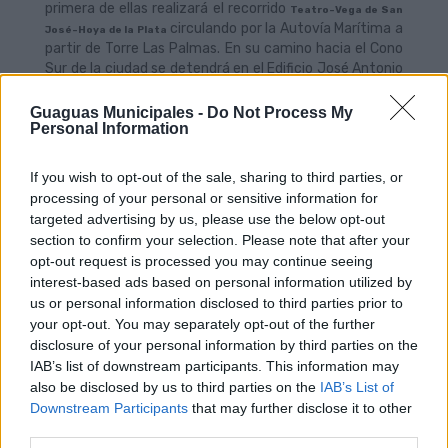
primera de ellas realizará el recorrido
Teatro-Vega de San
circulando por la Autovía Marítima a
José-Hoya de la Plata
partir de Torre Las Palmas. En su camino hacia el Cono
Sur de la ciudad se detendrá en el Edificio José Antonio
(conocido popularmente como ‘Casa del Coño’),
Metropole, Parque San Telmo, Mercado de Vegueta,
Guaguas Municipales -
Do Not Process My
Personal Information
Plaza Santa Isabel, y de ahí en adelante seguirá el
trayecto habitual de la Línea 12.
If you wish to opt-out of the sale, sharing to third parties, or
La línea especial con destino
Lomo Los Frailes-Tamaraceite
processing of your personal or sensitive information for
circulará por Juan Carlos I y la Avenida Pintor Felo
Monzón. Su recorrido será similar al de la Línea 26, y a
targeted advertising by us, please use the below opt-out
partir de La Guillena recuperará su camino
section to confirm your selection. Please note that after your
acostumbrado.
opt-out request is processed you may continue seeing
interest-based ads based on personal information utilized by
La tercera de las líneas especiales que partirá desde el
us or personal information disclosed to third parties prior to
Puerto se dirigirá a
(Escaletiras-Schamann-
Ciudad Alta
your opt-out. You may separately opt-out of the further
Las Rehoyas-Guiniguada), con la misma ruta que
disclosure of your personal information by third parties on the
realiza diariamente la Línea 33.
IAB’s list of downstream participants. This information may
Y por último, la cuarta línea que partirá desde el
also be disclosed by us to third parties on the
IAB’s List of
Mercado del Puerto trasladará a los viajeros de
y
La Feria
Downstream Participants
that may further disclose it to other
como hacen de manera rutinaria las líneas 21
La Paterna
third parties.
y 22.