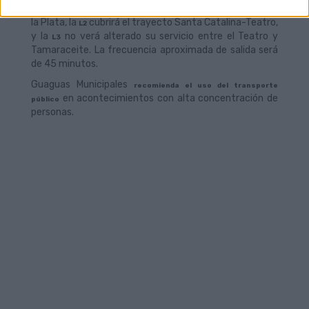
La
desarrollará su recorrido entre el Puerto y Hoya de
L1
la Plata, la
cubrirá el trayecto Santa Catalina-Teatro,
L2
y la
no verá alterado su servicio entre el Teatro y
L3
Tamaraceite. La frecuencia aproximada de salida será
de 45 minutos.
Guaguas Municipales
recomienda el uso del transporte
en acontecimientos con alta concentración de
público
personas.