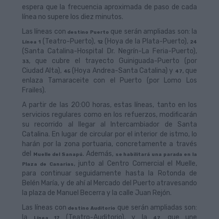
espera que la frecuencia aproximada de paso de cada
línea no supere los diez minutos.
Las líneas con
que serán ampliadas son: la
destino Puerto
(Teatro-Puerto),
(Hoya de la Plata-Puerto),
Línea 1
12
24
(Santa Catalina-Hospital Dr. Negrín-La Feria-Puerto),
, que cubre el trayecto Guiniguada-Puerto (por
33
Ciudad Alta),
(Hoya Andrea-Santa Catalina) y
, que
45
47
enlaza Tamaraceite con el Puerto (por Lomo Los
Frailes).
A partir de las 20:00 horas, estas líneas, tanto en los
servicios regulares como en los refuerzos, modificarán
su recorrido al llegar al Intercambiador de Santa
Catalina. En lugar de circular por el interior de istmo, lo
harán por la zona portuaria, concretamente a través
del
. Además,
Muelle del Sanapú
se habilitará una parada en la
, junto al Centro Comercial el Muelle,
Plaza de Canarias
para continuar seguidamente hasta la Rotonda de
Belén María, y de ahí al Mercado del Puerto atravesando
la plaza de Manuel Becerra y la calle Juan Rejón.
Las líneas con
que serán ampliadas son:
destino Auditorio
la
(Teatro-Auditorio), y la
que une
Línea 17
47,