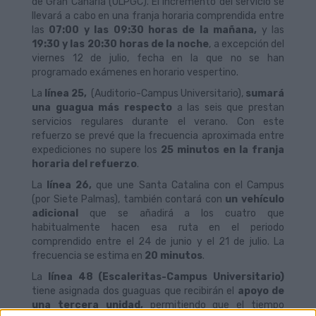
de Gran Canaria (ULPGC). El incremento del servicio se
llevará a cabo en una franja horaria comprendida entre
las
07:00 y las 09:30 horas de la mañana,
y las
19:30 y las 20:30 horas de la noche
, a excepción del
viernes 12 de julio, fecha en la que no se han
programado exámenes en horario vespertino.
La
línea 25,
(Auditorio-Campus Universitario),
sumará
una
guagua más respecto
a las seis que prestan
servicios regulares durante el verano. Con este
refuerzo se prevé que la frecuencia aproximada entre
expediciones no supere los
25 minutos en la franja
horaria del refuerzo
.
La
línea
26,
que une Santa Catalina con el Campus
(por Siete Palmas), también contará con
un vehículo
adicional
que se añadirá a los cuatro que
habitualmente hacen esa ruta en el periodo
comprendido entre el 24 de junio y el 21 de julio. La
frecuencia se estima en
20 minutos
.
La
línea
48 (Escaleritas-Campus Universitario)
tiene asignada dos guaguas que recibirán el
apoyo de
una tercera unidad,
permitiendo que el tiempo