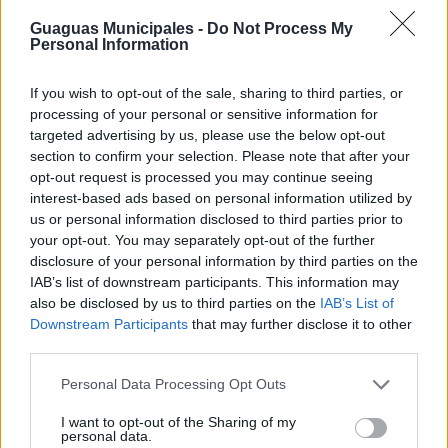
aproximado de paso sea de 30 minutos, Esto supone
una mejora de 10 minutos respecto al horario habitual.
Guaguas Municipales -
Do Not Process My
Personal Information
Además, la
línea 7
(Teatro-Campus Universitario),
prestará su servicio acostumbrado con tres guaguas
If you wish to opt-out of the sale, sharing to third parties, or
diarias.
processing of your personal or sensitive information for
USO DEL CARNET DE ESTUDIANTE
targeted advertising by us, please use the below opt-out
section to confirm your selection. Please note that after your
Por primera vez en la historia de GM, los beneficiarios
opt-out request is processed you may continue seeing
del carnet de estudiante podrán seguir haciendo uso de
interest-based ads based on personal information utilized by
su bono-estudiante durante
julio, agosto y
us or personal information disclosed to third parties prior to
septiembre
. Con esta medida, la compañía municipal
your opt-out. You may separately opt-out of the further
de transporte pretende facilitar un desplazamiento
disclosure of your personal information by third parties on the
más económico a aquellos viajeros que cumplan con los
IAB’s list of downstream participants. This information may
requisitos para acceder a este título de viaje. Con el
also be disclosed by us to third parties on the
IAB’s List of
citado bono, cuya vigencia concluirá el 30 de
Downstream Participants
that may further disclose it to other
septiembre, cada viaje tiene un coste de
0,34
céntimos
, frente al precio del pago directo (1,30
third parties.
euros).
Personal Data Processing Opt Outs
I want to opt-out of the Sharing of my
personal data.