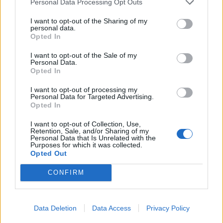
Personal Data Processing Opt Outs
último, a las 21.55 horas.
I want to opt-out of the Sharing of my
personal data.
Opted In
Guaguas divulga los valores del
I want to opt-out of the Sale of my
transporte público a escolares a
Personal Data.
Opted In
través de la campaña ‘Hoy viajamos
en guagua’
I want to opt-out of processing my
Personal Data for Targeted Advertising.
21/03/2014
Opted In
Guaguas Municipales ha impartido este viernes, 21 de
marzo, una charla teórica y práctica a alumnos de
I want to opt-out of Collection, Use,
Retention, Sale, and/or Sharing of my
quinto y sexto de Primaria del CEIP Iberia, en el marco
Personal Data that Is Unrelated with the
de la campaña ‘Hoy viajamos en guagua’, que realiza la
Purposes for which it was collected.
Opted Out
empresa de transporte para el fomento y promoción
del transporte público entre los escolares. Personal de
CONFIRM
la compañía municipal se ha desplazado a las
instalaciones del colegio público en la calle Profesor
Agustín Millares Carló para desarrollar durante varias
horas la actividad... LEER MÁS
Data Deletion
Data Access
Privacy Policy