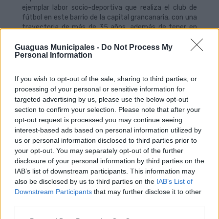
ejemplar labor socio-deportiva que realiza el club de
fútbol en este barrio de la capital grancanaria, con una
trayectoria de más de 35 años, además de tener en
cuenta las singulares condiciones de ubicación del
campo de fútbol municipal 'Jorge Pulido'.
Guaguas Municipales -
Do Not Process My
Personal Information
Más de un centenar de futbolistas de la cadena de
filiales de la UD Las Coloradas, desde la categoría
If you wish to opt-out of the sale, sharing to third parties, or
prebenjamín hasta juvenil, ya se benefician de esta
processing of your personal or sensitive information for
iniciativa, que pretende incentivar el uso del transporte
targeted advertising by us, please use the below opt-out
público entre los menores como mejor alternativa de
section to confirm your selection. Please note that after your
movilidad en la ciudad y salvar las dificultades de los
opt-out request is processed you may continue seeing
niños y jóvenes a la hora de practicar su deporte
interest-based ads based on personal information utilized by
preferido.
us or personal information disclosed to third parties prior to
your opt-out. You may separately opt-out of the further
La Línea 41 de Guaguas Municipales dispone de 70
disclosure of your personal information by third parties on the
conexiones diarias en laborales de ida y vuelta entre el
IAB’s list of downstream participants. This information may
Intercambiador de Santa Catalina y la parada de la calle
also be disclosed by us to third parties on the
IAB’s List of
Semana de la Pasión, 13, en el barrio de Las Coloradas;
Downstream Participants
that may further disclose it to other
además de operar con más de 30 expediciones los
third parties.
sábados, domingos y festivos. Entre semana, el primer
servicio parte a las 06.10 horas desde Las Coloradas y el