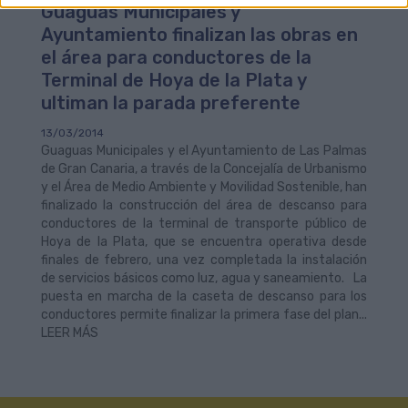
Guaguas Municipales y
Ayuntamiento finalizan las obras en
el área para conductores de la
Terminal de Hoya de la Plata y
ultiman la parada preferente
13/03/2014
Guaguas Municipales y el Ayuntamiento de Las Palmas
de Gran Canaria, a través de la Concejalía de Urbanismo
y el Área de Medio Ambiente y Movilidad Sostenible, han
finalizado la construcción del área de descanso para
conductores de la terminal de transporte público de
Hoya de la Plata, que se encuentra operativa desde
finales de febrero, una vez completada la instalación
de servicios básicos como luz, agua y saneamiento. La
puesta en marcha de la caseta de descanso para los
conductores permite finalizar la primera fase del plan...
LEER MÁS