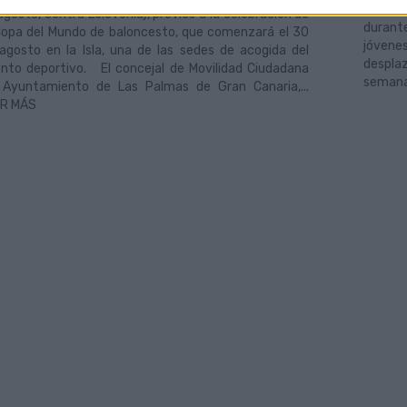
univer
agosto, contra Eslovenia), previos a la celebración de
durant
Copa del Mundo de baloncesto, que comenzará el 30
jóvene
agosto en la Isla, una de las sedes de acogida del
despla
nto deportivo. El concejal de Movilidad Ciudadana
semanas
 Ayuntamiento de Las Palmas de Gran Canaria,...
ER MÁS