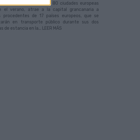
sitario, que se celebra en 80 ciudades europeas
e el verano, atrae a la capital grancanaria a
s procedentes de 17 países europeos, que se
zarán en transporte público durante sus dos
 de estancia en la... LEER MÁS