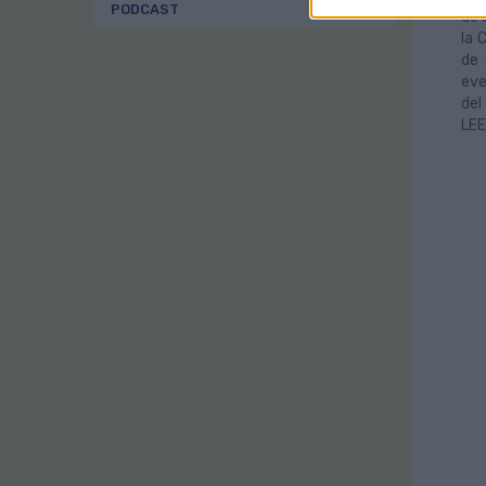
PODCAST
de 
la 
de 
eve
del
LE