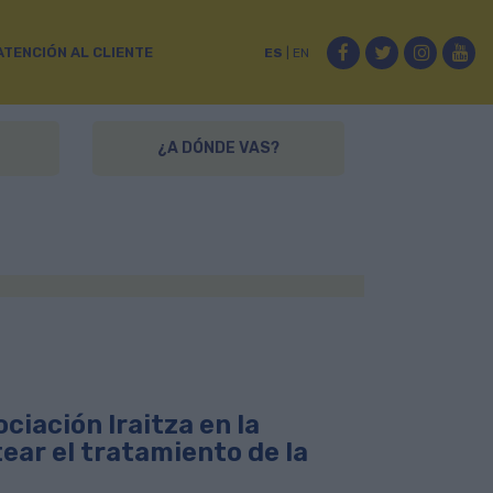
Facebook
Twitter
Instag
Yo
ATENCIÓN AL CLIENTE
ES
|
EN
¿A DÓNDE VAS?
iación Iraitza en la
ear el tratamiento de la