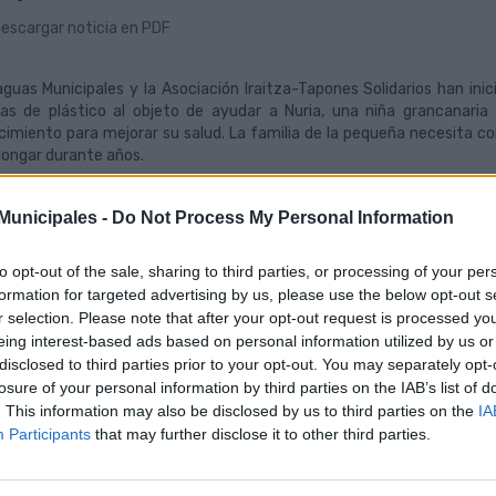
escargar noticia en PDF
guas Municipales y la Asociación Iraitza-Tapones Solidarios han ini
as de plástico al objeto de ayudar a Nuria, una niña grancanari
cimiento para mejorar su salud. La familia de la pequeña necesita c
longar durante años.
empresa municipal de transporte y la organización sin ánimo de lu
unicipales -
Do Not Process My Personal Information
cializar la
colaboración en la recolecta de tapones de plástic
os niños. Guaguas Municipales, que ya prestó ayuda con Valeria y R
esitaba una nueva silla de ruedas adaptada, ha dispuesto en las term
to opt-out of the sale, sharing to third parties, or processing of your per
Sebadal de varios depósitos contenedores
donde poder almacenar
formation for targeted advertising by us, please use the below opt-out s
claje, y así cumplir el objetivo.
r selection. Please note that after your opt-out request is processed y
Asociación Iraitza-Tapones Solidarios nació en 2012 a raíz de una ca
eing interest-based ads based on personal information utilized by us or
itza del Pino Rodríguez Benítez, de tan solo dos años de edad, que
disclosed to third parties prior to your opt-out. You may separately opt-
ficit de biotinidasa) y una minusvalía del 90%, y que necesitaba una
losure of your personal information by third parties on the IAB’s list of
idad de vida
.
. This information may also be disclosed by us to third parties on the
IA
Participants
that may further disclose it to other third parties.
pués del éxito en esta campaña, el colectivo ha conseguido reso
ualidad, la Asociación mantiene medio centenar de casos pendientes d
estarle su ayuda
para la campaña de la pequeña Nuria, cuyo tratami