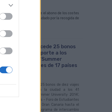
.
das de hacer directamente el abono de los costes
a, por lo que el dinero recaudado por la recogida de
a familia afectada.
uas Municipales cede 25 bonos
facilitar el transporte a los
nes del proyecto 'Summer
ersity' procedentes de 17 países
peos
2014
s Municipales ha cedido 25 bonos de diez viajes
acilitar la movilidad en la ciudad a los 41
ipantes del proyecto 'Summer University 2014',
ido por AEGEE Las Palmas – Foro de Estudiantes
os, que se desarrolla en Gran Canaria hasta el
o 15 de agosto. Este programa de intercambio