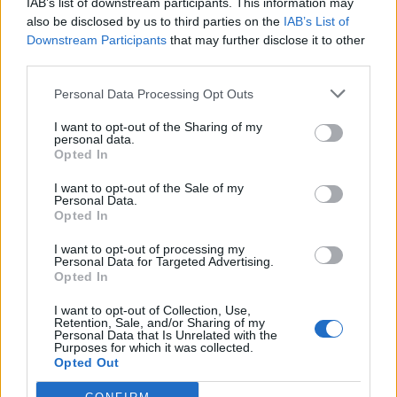
IAB’s list of downstream participants. This information may
títulos propios de transporte, aunque también se
also be disclosed by us to third parties on the
IAB’s List of
puede realizar el viaje con pago directo sin ningún tipo
Downstream Participants
that may further disclose it to other
de restricción.
third parties.
Durante la celebración de la Copa del Mundo en la Isla,
Personal Data Processing Opt Outs
del 30 de agosto al 4 de septiembre, las conexiones
con el Gran Canaria Arena también contarán con
I want to opt-out of the Sharing of my
refuerzos especiales en los servicios de transporte
personal data.
desde distintos puntos de la ciudad. La empresa pública
Opted In
potenciará de forma especial sus líneas a la conclusión
I want to opt-out of the Sale of my
de los encuentros durante las sesiones de la tarde, para
Personal Data.
ofrecer cobertura a la demanda de transporte de los
Opted In
aficionados.
I want to opt-out of processing my
Voluntarios de la Copa del Mundo
Personal Data for Targeted Advertising.
Opted In
Guaguas Municipales, en su apoyo a la organización de
I want to opt-out of Collection, Use,
la Copa del Mundo de baloncesto en Gran Canaria, ha
Retention, Sale, and/or Sharing of my
cedido 325 bonos de cortesía para facilitar el
Personal Data that Is Unrelated with the
Purposes for which it was collected.
desplazamiento por la Ciudad a los voluntarios del
Opted Out
evento deportivo durante la celebración del torneo en
la Isla, desde el próximo 30 de agosto. De manera