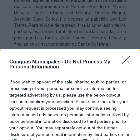
La línea especial desde el Parque de Santa Catalina
realizará las paradas en el Parque, Presidente Alvear,
Mesa y López, rotonda del Hospital Doctor Negrín,
Avenida Juan Carlos I y acceso al pabellón por Las
Torres. Para el viaje de regreso, tras la conclusión de los
partidos, esta línea también efectúa las paradas a su
paso por Las Torres, Juan Carlos I, Mesa y López y
finaliza en el Intercambiador de Santa Catalina.
La línea especial del Teatro saldrá desde la terminal –no
Guaguas Municipales -
Do Not Process My
desde el Centro Insular como era costumbre- y hará
Personal Information
todas las paradas a su paso por Venegas, Luis Doreste
Silva, Juan XXIII, Avenida Marítima, túneles de Julio
Luengo, rotonda del Hospital Doctor Negrín, Juan Carlos
If you wish to opt-out of the sale, sharing to third parties, or
I y acceso al pabellón por Las Torres. Para el regreso, el
processing of your personal or sensitive information for
servicio especial realizará paradas, al paso, en Las
targeted advertising by us, please use the below opt-out
Torres, Avenida Juan Carlos I y Avenida Marítima, hasta
section to confirm your selection. Please note that after your
finalizar en el Teatro.
opt-out request is processed you may continue seeing
interest-based ads based on personal information utilized by
La empresa municipal, para ofrecer máxima fluidez a
us or personal information disclosed to third parties prior to
los dispositivos de estos dos partidos con gran
your opt-out. You may separately opt-out of the further
afluencia de espectadores, recomienda a los usuarios
disclosure of your personal information by third parties on the
que accedan a la guagua con cualquiera de los bonos y