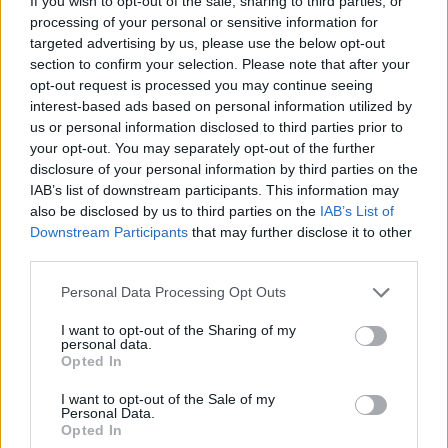
If you wish to opt-out of the sale, sharing to third parties, or
desde el Centro Insular como era costumbre- y hará
processing of your personal or sensitive information for
todas las paradas a su paso por Venegas, Luis Doreste
targeted advertising by us, please use the below opt-out
Silva, Juan XXIII, Avenida Marítima, túneles de Julio
section to confirm your selection. Please note that after your
Luengo, rotonda del Hospital Doctor Negrín, Juan
opt-out request is processed you may continue seeing
Carlos I y acceso al pabellón por Las Torres. Para el
interest-based ads based on personal information utilized by
regreso, el servicio especial realizará paradas, al paso,
us or personal information disclosed to third parties prior to
en Las Torres, Avenida Juan Carlos I y Avenida
your opt-out. You may separately opt-out of the further
Marítima, hasta finalizar en el Teatro.
disclosure of your personal information by third parties on the
IAB’s list of downstream participants. This information may
La empresa municipal, para ofrecer máxima fluidez a
l
also be disclosed by us to third parties on the
IAB’s List of
dispositivo de est
e
partido con gran afluencia de
Downstream Participants
that may further disclose it to other
espectadores, recomienda a los usuarios que accedan
third parties.
a la guagua con cualquiera de los bonos y títulos
propios de transporte, aunque también se puede
Personal Data Processing Opt Outs
realizar el viaje con pago directo sin ningún tipo de
restricción.
I want to opt-out of the Sharing of my
personal data.
Opted In
Durante la celebración de la Copa del Mundo en la Isla,
del 30 de agosto al 4 de septiembre, las conexiones con
I want to opt-out of the Sale of my
el Gran Canaria Arena también contarán con refuerzos
Personal Data.
Opted In
especiales en los servicios de transporte desde distintos