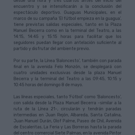
desde una hora y tres cuartos antes del inicio del
encuentro y se intensificarán a la conclusión del
espectáculo deportivo. Guaguas Municipales, en el
marco de su campaña ‘El fútbol empieza en la guagua’,
tiene previstas salidas especiales, tanto en la Plaza
Manuel Becerra como en la terminal del Teatro, a las
14:15, 14:45 y 15:15 horas para facilitar que los
seguidores puedan llegar con antelación suficiente al
partido y disfrutar del ambiente previo.
Por su parte, la Línea ‘Baloncesto’, también con parada
final en la avenida Felo Monzón, se desplegará con
cuatro unidades exclusivas desde la plaza Manuel
Becerra y la terminal del Teatro a las 09:45, 10:15 y
10:45 horas del domingo 8 de mayo.
Las líneas especiales, tanto ‘Fútbol’ como ‘Baloncesto’,
con salida desde la Plaza Manuel Becerra –similar a la
ruta de la Línea 21-, circularán y tendrán paradas
intermedias en Juan Rejón, Albareda, Santa Catalina,
Juan Manuel Durán, Olof Palme, Paseo de Chil, Avenida
de Escaleritas, La Feria y Las Borreras hasta la parada
del centro comercial Siete Palmas, en la avenida Pintor