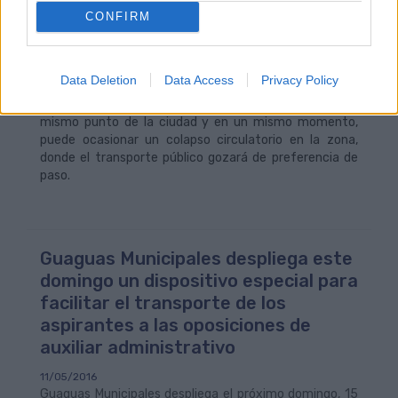
CONFIRM
Guaguas Municipales recomienda el uso de transporte
público para la asistencia a este evento deportivo,
donde se prevé una afluencia superior a los 25.000
Data Deletion
Data Access
Privacy Policy
espectadores. Por ello recuerda que la concentración
de aficionados en sus vehículos particulares, hacia un
mismo punto de la ciudad y en un mismo momento,
puede ocasionar un colapso circulatorio en la zona,
donde el transporte público gozará de preferencia de
paso.
Guaguas Municipales despliega este
domingo un dispositivo especial para
facilitar el transporte de los
aspirantes a las oposiciones de
auxiliar administrativo
11/05/2016
Guaguas Municipales despliega el próximo domingo, 15