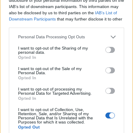
disclosure of your personal information by third parties on the
Llegada anticipada a Siete Palmas
IAB’s list of downstream participants. This information may
Además, durante este domingo si se prefiere acudir
also be disclosed by us to third parties on the
IAB’s List of
anticipadamente para visitar la ‘Fan Zone’, las
Downstream Participants
that may further disclose it to other
expediciones de Guaguas Municipales conectarán el
third parties.
Estadio de Gran Canaria con los servicios regulares de la
Línea 26 (Santa Catalina-Campus Universitario), que
Personal Data Processing Opt Outs
cuenta con salidas desde el Parque, a la vez que se
encuentran operativas la Línea 44 (Santa Catalina-Isla
I want to opt-out of the Sharing of my
Perdida), que cuenta con parada en el Estadio (Hoya de
personal data.
la Gallina) en sentido ida y en la Avenida Pintor Felo
Opted In
Monzón (frente a Hipercor) en sentido vuelta; y la Línea
45 (Santa Catalina-Hoya Andrea), que tiene parada en
I want to opt-out of the Sale of my
Personal Data.
la Avenida Pintor Felo Monzón, 37 (ida) y frente a
Opted In
Hipercor (sentido Ciudad Baja, vuelta).
I want to opt-out of processing my
Desde el Teatro, además de los servicios especiales, se
Personal Data for Targeted Advertising.
puede tomar la Línea 91, que dispone de parada en el
Opted In
centro comercial Siete Palmas, a escasos 100 metros
de la confluencia entre las gradas Curva y Sur del
I want to opt-out of Collection, Use,
Retention, Sale, and/or Sharing of my
Estadio de Gran Canaria. Todos los horarios se
Personal Data that Is Unrelated with the
encuentran disponibles en la sección Tu línea de la
Purposes for which it was collected.
página web guaguas.com o a través de la aplicación de
Opted Out
móvil ‘Guaguas LPA’.