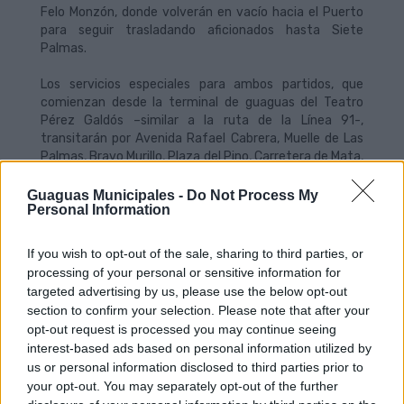
Felo Monzón, donde volverán en vacío hacia el Puerto
para seguir trasladando aficionados hasta Siete
Palmas.
Los servicios especiales para ambos partidos, que
comienzan desde la terminal de guaguas del Teatro
Pérez Galdós –similar a la ruta de la Línea 91-,
transitarán por Avenida Rafael Cabrera, Muelle de Las
Palmas, Bravo Murillo, Plaza del Pino, Carretera de Mata,
Virgen de Lourdes, Carretera de Mata, Carretera
General del Norte, Vía de enlace entre las Rotondas de
Guaguas Municipales -
Do Not Process My
Personal Information
La Paterna y de La Feria, Avenida de La Feria, Las
Borreras y finalizarán en la parada del centro comercial
Siete Palmas, en Pintor Felo Monzón.
If you wish to opt-out of the sale, sharing to third parties, or
processing of your personal or sensitive information for
A la conclusión de cada uno de los partidos, la parada de
targeted advertising by us, please use the below opt-out
regreso de la líneas especiales estará situada en la
section to confirm your selection. Please note that after your
avenida Pintor Felo Monzón, donde esperarán a los
opt-out request is processed you may continue seeing
aficionados unidades adicionales con destino al Teatro
interest-based ads based on personal information utilized by
y Puerto, que saldrán a medida de que completen su
us or personal information disclosed to third parties prior to
oferta de plazas.
your opt-out. You may separately opt-out of the further