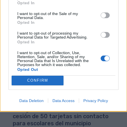
reúne en un mismo formato el
Opted In
abono del transporte público,
estacionamiento regulado y servicio
I want to opt-out of the Sale of my
Personal Data.
público de bicicletas
Opted In
23/05/2014
I want to opt-out of processing my
Guaguas Municipales distribuirá a partir del próximo
Personal Data for Targeted Advertising.
lunes, 26 de mayo, la nueva tarjeta 'LPA Movilidad', que
Opted In
reúne en un mismo formato el abono del transporte
I want to opt-out of Collection, Use,
público colectivo, el estacionamiento regulado y el
Retention, Sale, and/or Sharing of my
servicio público de bicicletas, que próximamente se
Personal Data that Is Unrelated with the
renovará. La tarjeta con tecnología sin contacto, que
Purposes for which it was collected.
Opted Out
operará como BonoGuagua a partir de septiembre, se
podrá adquirir en las oficinas comerciales de la
CONFIRM
compañía municipal (Parque de Santa Catalina, Teatro
y Obelisco) y en las estaciones de... LEER MÁS
Data Deletion
Data Access
Privacy Policy
Guaguas Municipales apoya la labor
divulgativa de la Biciescuela con la
cesión de 50 tarjetas sin contacto
para escolares del municipio