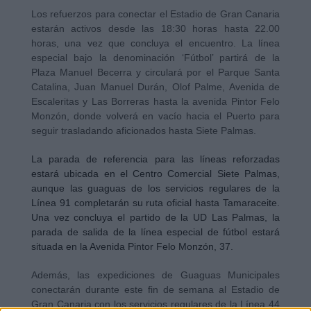
Los refuerzos para conectar el Estadio de Gran Canaria
estarán activos desde las 18:30 horas hasta 22.00
horas, una vez que concluya el encuentro. La línea
especial bajo la denominación ‘Fútbol’ partirá de la
Plaza Manuel Becerra y circulará por el Parque Santa
Catalina, Juan Manuel Durán, Olof Palme, Avenida de
Escaleritas y Las Borreras hasta la avenida Pintor Felo
Monzón, donde volverá en vacío hacia el Puerto para
seguir trasladando aficionados hasta Siete Palmas.
La parada de referencia para las líneas reforzadas
estará ubicada en el Centro Comercial Siete Palmas,
aunque las guaguas de los servicios regulares de la
Línea 91 completarán su ruta oficial hasta Tamaraceite.
Una vez concluya el partido de la UD Las Palmas, la
parada de salida de la línea especial de fútbol estará
situada en la Avenida Pintor Felo Monzón, 37.
Además, las expediciones de Guaguas Municipales
conectarán durante este fin de semana al Estadio de
Gran Canaria con los servicios regulares de la Línea 44