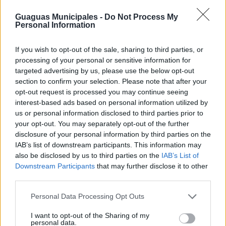
(Santa Catalina-Isla Perdida), que dispone de parada
cerca del recinto deportivo (Hoya de la Gallina) en
Guaguas Municipales -
Do Not Process My
Personal Information
sentido ida y en la Avenida Pintor Felo Monzón (frente
Hipercor) en sentido vuelta; y la Línea 45 (Santa
Catalina-Hoya Andrea), que tiene parada en la Avenida
If you wish to opt-out of the sale, sharing to third parties, or
Pintor Felo Monzón, 37 (ida) y frente a Hipercor (sentido
processing of your personal or sensitive information for
Ciudad Baja, vuelta).
targeted advertising by us, please use the below opt-out
section to confirm your selection. Please note that after your
Guaguas Municipales recomienda el uso del transporte
opt-out request is processed you may continue seeing
público para asistir a estos eventos, donde se concentra
interest-based ads based on personal information utilized by
una gran cantidad de personas. La compañía municipal
us or personal information disclosed to third parties prior to
de transporte público goza de una
amplia experiencia
your opt-out. You may separately opt-out of the further
en estos servicios, realizados con motivo de conciertos
disclosure of your personal information by third parties on the
musicales, espectáculos deportivos y grandes eventos
IAB’s list of downstream participants. This information may
sociales.
also be disclosed by us to third parties on the
IAB’s List of
Downstream Participants
that may further disclose it to other
third parties.
Personal Data Processing Opt Outs
Guaguas Municipales distribuye la
nueva tarjeta 'LPA Movilidad' que
I want to opt-out of the Sharing of my
personal data.