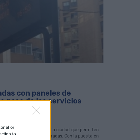
adas con paneles de
e paso de los servicios
sonal or
s en distintos puntos de la ciudad que permiten
ection to
e los servicios por las paradas. Con la puesta en