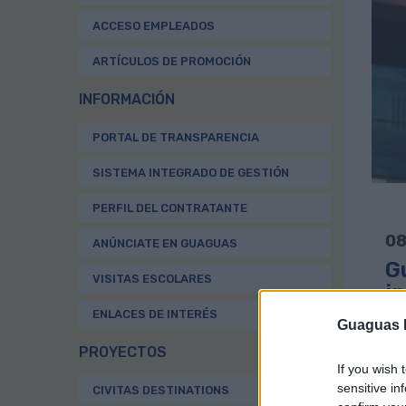
ACCESO EMPLEADOS
ARTÍCULOS DE PROMOCIÓN
INFORMACIÓN
PORTAL DE TRANSPARENCIA
SISTEMA INTEGRADO DE GESTIÓN
PERFIL DEL CONTRATANTE
08
ANÚNCIATE EN GUAGUAS
G
VISITAS ESCOLARES
in
ENLACES DE INTERÉS
Guaguas M
D
PROYECTOS
If you wish 
Gua
sensitive in
CIVITAS DESTINATIONS
con