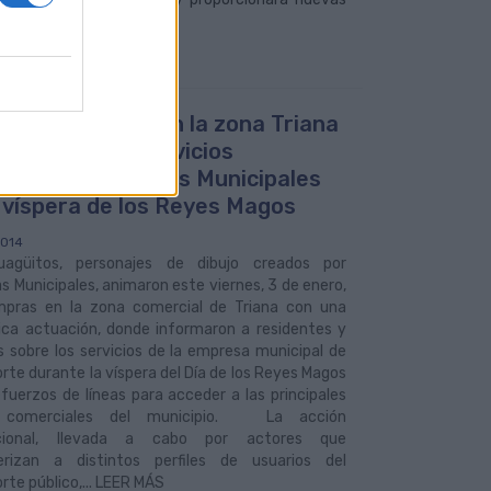
Guagüitos animan la zona Triana
forman de los servicios
ciales de Guaguas Municipales
a víspera de los Reyes Magos
2014
agüitos, personajes de dibujo creados por
 Municipales, animaron este viernes, 3 de enero,
mpras en la zona comercial de Triana con una
ica actuación, donde informaron a residentes y
s sobre los servicios de la empresa municipal de
rte durante la víspera del Día de los Reyes Magos
efuerzos de líneas para acceder a las principales
 comerciales del municipio. La acción
cional, llevada a cabo por actores que
erizan a distintos perfiles de usuarios del
rte público,... LEER MÁS