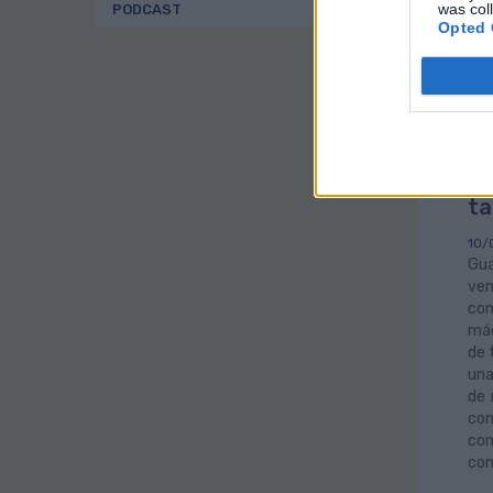
was col
PODCAST
fun
Opted 
Gu
li
re
ta
10/
Gua
ven
con
máq
de 
una
de 
con
com
con