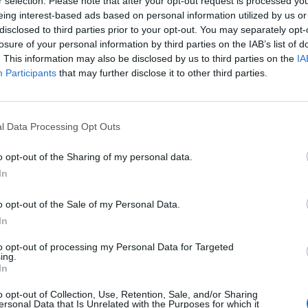
r selection. Please note that after your opt-out request is processed y
cha de estos postes de información en tiempo real, la empresa
eing interest-based ads based on personal information utilized by us or
ectamente con el sistema central de producción al objeto de facilitar 
disclosed to third parties prior to your opt-out. You may separately opt-
ar su itinerario elegido.
losure of your personal information by third parties on the IAB’s list of
. This information may also be disclosed by us to third parties on the
IA
 nuevos paneles informativos, que se incorporan a los 40 ya operativ
Participants
that may further disclose it to other third parties.
án ubicados en las paradas de la avenida Mesa y López, 38, junto a l
eas 2, 22, 26, 44, 45, 47, 81 y Luna 2, y en la parada de la Plaza del
icio habitual las líneas 8, 9, 33, 80, 81, 82, 84, 91 y Luna 2.
l Data Processing Opt Outs
sistema con tecnología vía satélite, instalado en cada vehículo y vigil
mite que llegue la información precisa sobre el tiempo de recorrido de
nen un receptor conectado a cada guagua. A través de un programa in
o opt-out of the Sharing of my personal data.
llegada del vehículo teniendo en cuenta variables como las caracterí
In
ea o las condiciones del tráfico.
o opt-out of the Sale of my Personal Data.
stas nuevas pantallas se les unirán próximamente otros puntos info
In
etivo de elevar la fiabilidad del servicio de la compañía de transport
ario, quien puede organizar mejor sus trayectos en la red de líneas.
to opt-out of processing my Personal Data for Targeted
ing.
guas Municipales seguirá avanzando durante 2014 en distintas actuac
In
mpo real de sus servicios por distintos canales, ya sea en la propia p
iles. La empresa municipal se encuentra inmersa en un proceso de me
o opt-out of Collection, Use, Retention, Sale, and/or Sharing
ersonal Data that Is Unrelated with the Purposes for which it
á como resultado el trasvase de todos los títulos a un sistema d