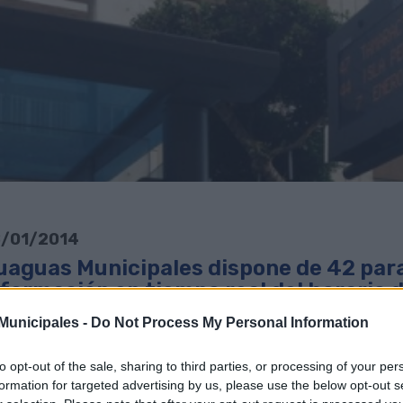
/01/2014
uaguas Municipales dispone de 42 par
formación en tiempo real del horario d
unicipales -
Do Not Process My Personal Information
escargar noticia en PDF
to opt-out of the sale, sharing to third parties, or processing of your per
guas Municipales (GM) ha instalado dos nuevos paneles informativo
formation for targeted advertising by us, please use the below opt-out s
ocer a los usuarios del transporte público el horario exacto de paso d