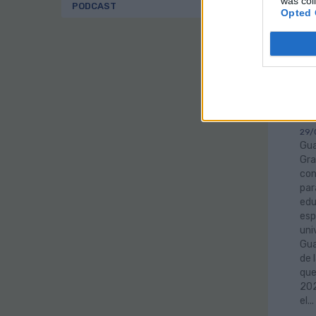
was col
PODCAST
Opted 
Gu
su
es
ac
tr
29/
Gua
Gra
con
par
edu
es
uni
Gua
de 
que
202
el.