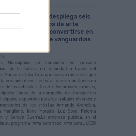
uas Municipales despliega seis
ctantes proyectos de arte
emporáneo para convertirse en
culo transmisor de vanguardias
urales
025
as Municipales se convierte en vehículo
isor de la cultura en la ciudad a través del
o Mueve tu Talento, una iniciativa itinerante que
 la creación de seis artistas contemporáneos en
rior de los vehículos. Durante los próximos meses,
incipales líneas de la compañía de transportes
l espacio expositivo para los trabajos diversos y
mentarios de los artistas Armando Arencibia,
na Marigliano, Irene Morales, Luz Sosa, Paloma
ón y Soraya Guerra.La empresa pública, en el
e su programa “Arte para todo. Arte para... LEER