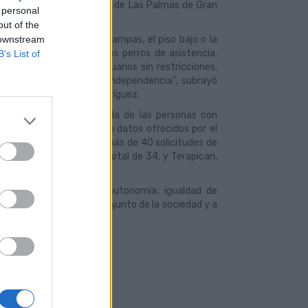
es y concejal de Movilidad de Las Palmas de Gran
 personal
da.
out of the
 downstream
le elementos como las rampas, el piso bajo o la
 la posibilidad de que los perros de asistencia,
B’s List of
an acompañar a sus usuarios sin restricciones,
ho a la movilidad y la independencia”, subrayó
ública, Miguel Ángel Rodríguez.
e para que facilite la vida de las personas con
encia y conducción. Según datos ofrecidos por el
del Decreto, ha habido más de 40 solicitudes de
ONCE del Perro Guía, un total de 34, y Terapican,
orciona a la persona autonomía, igualdad de
u aportación activa al conjunto de la sociedad y a
rsal.