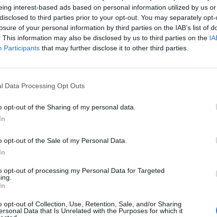
stra red de líneas”, ha precisado el presidente de Guaguas Municipal
eing interest-based ads based on personal information utilized by us or
aria, José Eduardo Ramírez, durante la presentación de la nueva medi
disclosed to third parties prior to your opt-out. You may separately opt-
losure of your personal information by third parties on the IAB’s list of
 fundamental que el sistema de transporte público no solo contemp
alización adecuada, sino que también extiendan esta accesibilidad a
. This information may also be disclosed by us to third parties on the
IA
iosos para la autonomía de muchas personas con discapacidad, pued
Participants
that may further disclose it to other third parties.
onociéndolos como una extensión indispensable de su propio derec
írez, quien estuvo acompañado por el director general de la empresa p
perro de asistencia es un can adiestrado y reconocido oficialment
l Data Processing Opt Outs
capacidad que lo necesiten en tareas de apoyo, auxilio, aviso, asist
ierno de Canarias –con fecha de marzo de 2025-, tras la aprobación 
o opt-out of the Sharing of my personal data.
ros de asistencia. Se han acreditado los perros guía de la Fundación 
In
 entidad y centro de adiestramiento.
 este apoyo, según expone en la normativa autonómica, se prop
o opt-out of the Sale of my Personal Data.
rtunidades y su integración social y laboral, con especial atención a s
In
eliminación de las barreras, atendiendo a criterios de accesibilidad unive
to opt-out of processing my Personal Data for Targeted
ing.
In
o opt-out of Collection, Use, Retention, Sale, and/or Sharing
ersonal Data that Is Unrelated with the Purposes for which it