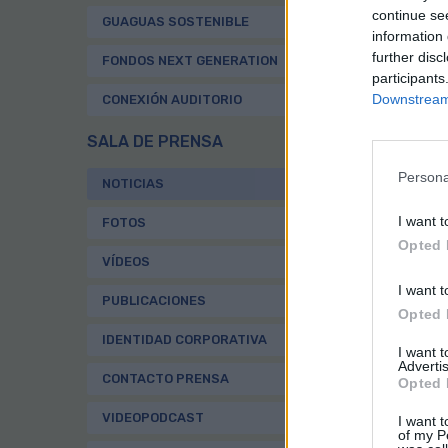
nue
continue se
GUAGUAS SOSTENIBLE
Can
information 
further disc
“Es
FONDOS NEXT GENERATION
señ
participants
val
Downstream 
CONEXIÓN AUDITORIO
rec
Ram
SALA DE PRENSA
El 
Persona
NOTICIAS
dis
Gob
I want t
FOTOS
per
Opted 
una
VÍDEOS
Con
I want t
opo
PUBLICACIONES
Opted 
la 
IDENTIDAD CORPORATIVA
I want 
Advertis
CONTACTO PRENSA
Opted 
VIDEOPODCAST
I want t
of my P