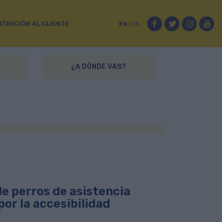
Facebook
Twitter
Instag
Yo
ATENCIÓN AL CLIENTE
ES
|
EN
¿A DÓNDE VAS?
de perros de asistencia
por la accesibilidad