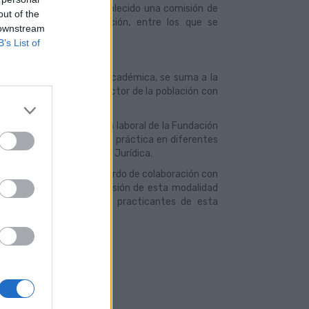
uerdo marco, se ha establecido una comisión de
out of the
ente por cada institución, entre los que se
 downstream
B’s List of
sporte y la institución académica, se suma a la
los universitarios, un sector de la población con
dad.
del programa de inserción laboral de la Fundación
ue se formaran de manera práctica en diferentes
ial y Calidad o Asesoría Jurídica.
icipales mantiene un acuerdo de colaboración con
señanza, promoción y difusión de esta modalidad
 de manera habitual los practicantes de esta