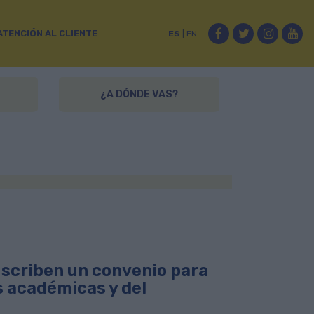
Facebook
Twitter
Instag
Yo
ATENCIÓN AL CLIENTE
ES
|
EN
¿A DÓNDE VAS?
uscriben un convenio para
s académicas y del