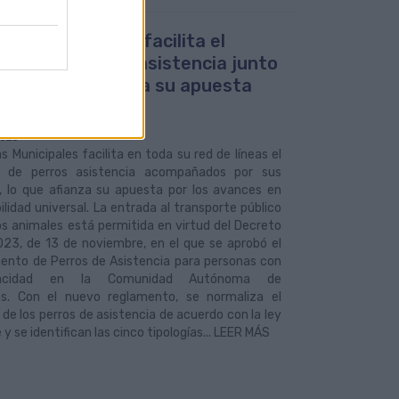
uas Municipales facilita el
so de perros de asistencia junto
s dueños y afianza su apuesta
a accesibilidad
2025
 Municipales facilita en toda su red de líneas el
 de perros asistencia acompañados por sus
, lo que afianza su apuesta por los avances en
ilidad universal. La entrada al transporte público
s animales está permitida en virtud del Decreto
23, de 13 de noviembre, en el que se aprobó el
ento de Perros de Asistencia para personas con
pacidad en la Comunidad Autónoma de
as. Con el nuevo reglamento, se normaliza el
de los perros de asistencia de acuerdo con la ley
 y se identifican las cinco tipologías... LEER MÁS