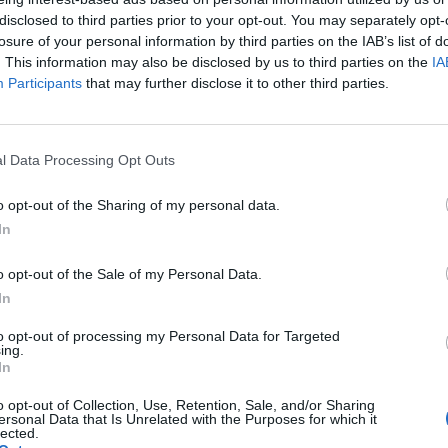
a la puesta en marcha, control, seguimiento y comunicación del ac
disclosed to third parties prior to your opt-out. You may separately opt-
bajo, que estará compuesta por miembros designados paritariam
losure of your personal information by third parties on the IAB’s list of
uentran los máximos representantes de cada entidad.
. This information may also be disclosed by us to third parties on the
IA
recha vinculación
Participants
that may further disclose it to other third parties.
acuerdo marco, que estrecha la vinculación entre la empresa de tran
tinua promoción de Guaguas Municipales del transporte público entre 
a demanda de movilidad a los principales centros académicos de la ciu
l Data Processing Opt Outs
más, en los últimos años, la empresa pública de transporte, a través 
versitaria de Las Palmas, Dual Inserta, ha becado a alumnos para q
o opt-out of the Sharing of my personal data.
artamentos de la compañía como Planificación, Mantenimiento, Comerc
In
mismo tiempo, y siguiendo en esta línea de cooperación, Guaguas Mun
Aula Universitaria de voley-playa de la ULPGC para favorecer la en
o opt-out of the Sale of my Personal Data.
ortiva en la playa de Las Alcaravaneras, lugar donde se reúnen
In
ecialidad.
to opt-out of processing my Personal Data for Targeted
ing.
In
o opt-out of Collection, Use, Retention, Sale, and/or Sharing
ersonal Data that Is Unrelated with the Purposes for which it
lected.