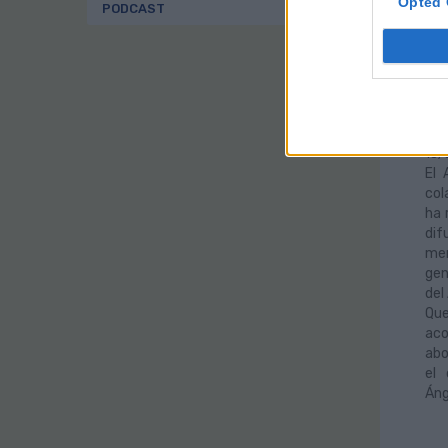
Opted 
PODCAST
El
Gu
co
en
13/
El 
col
ha 
dif
men
gen
del
Que
aco
abo
el 
Áng