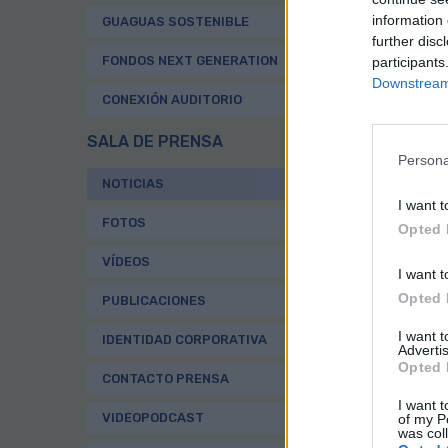
Par
information 
GUAGUAS SOSTENIBLE
tra
further disc
enc
FONDOS NEXT GENERATION
participants
Est
Downstream 
CONEXIÓN AUDITORIO
El 
con
SALA DE PRENSA
alt
Persona
Ade
NOTICIAS
Uni
I want t
dep
FOTOS
Opted 
Al 
VÍDEOS
el 
I want t
dep
Opted 
PUBLICACIONES
esp
I want 
IDENTIDAD CORPORATIVA
Advertis
Opted 
CONTACTO PRENSA
I want t
VIDEOPODCAST
of my P
was col