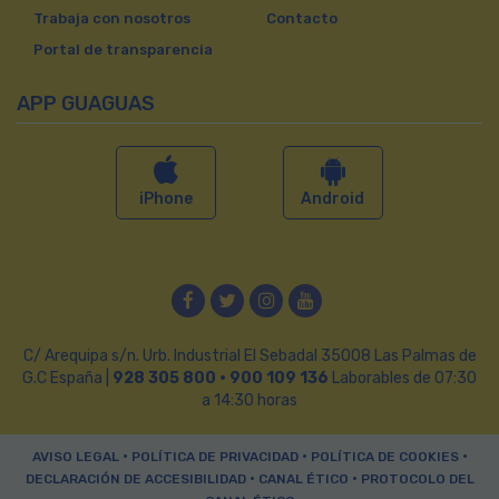
Trabaja con nosotros
Contacto
Portal de transparencia
APP GUAGUAS
iPhone
Android
Facebook
Twitter
Instagram
YouTube
C/ Arequipa s/n. Urb. Industrial El Sebadal 35008 Las Palmas de
G.C España |
928 305 800 · 900 109 136
Laborables de 07:30
a 14:30 horas
•
•
•
AVISO LEGAL
POLÍTICA DE PRIVACIDAD
POLÍTICA DE COOKIES
•
•
DECLARACIÓN DE ACCESIBILIDAD
CANAL ÉTICO
PROTOCOLO DEL