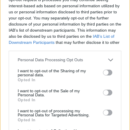
las 18:25, 18:45, 19:00 y 19:15, como horas
interest-based ads based on personal information utilized by
recomendadas para llegar con tiempo suficiente al
us or personal information disclosed to third parties prior to
pabellón, a la vez que se encuentran operativas la Línea
your opt-out. You may separately opt-out of the further
44 (Santa Catalina-Isla Perdida), que cuenta con
disclosure of your personal information by third parties on the
parada en el Estadio (Hoya de la Gallina) en sentido ida y
IAB’s list of downstream participants. This information may
en la Avenida Pintor Felo Monzón (frente Hipercor) en
also be disclosed by us to third parties on the
IAB’s List of
sentido vuelta; y la Línea 45 (Santa Catalina-Hoya
Downstream Participants
that may further disclose it to other
Andrea), que tiene parada en la Avenida Pintor Felo
third parties.
Monzón, 37 (ida) y frente a Hipercor (sentido Ciudad
Baja, vuelta).
Personal Data Processing Opt Outs
Desde el Teatro, además del servicio especial
I want to opt-out of the Sharing of my
‘Baloncesto’, se puede tomar la Línea 91, que dispone de
personal data.
parada en el centro comercial Siete Palmas. Esta línea,
Opted In
desde la terminal de guaguas del Pérez Galdós, tiene
salidas recomendadas para asistir al partido a las 18:30,
I want to opt-out of the Sale of my
Personal Data.
18:42, 18:55, 19:07 y 19:20 horas; al tiempo que desde la
Opted In
terminal del Intercambiador de Tamaraceite parte a las
18:42, 18:55, 19:07 y 19:20 horas. Todos los horarios se
I want to opt-out of processing my
encuentran disponibles en la sección
Tu línea
de la
Personal Data for Targeted Advertising.
página web guaguas.com.
Opted In