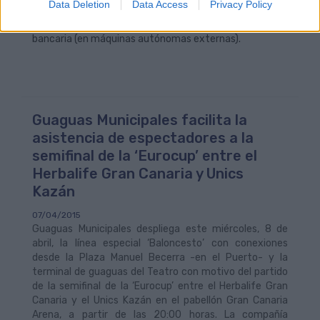
Data Deletion
Data Access
Privacy Policy
billetes de 5, 10 o 20 euros y con monedas de 10; 20 y
50 céntimos, uno y dos euros, además de la tarjeta
bancaria (en máquinas autónomas externas).
Guaguas Municipales facilita la
asistencia de espectadores a la
semifinal de la ‘Eurocup’ entre el
Herbalife Gran Canaria y Unics
Kazán
07/04/2015
Guaguas Municipales despliega este miércoles, 8 de
abril, la línea especial ‘Baloncesto’ con conexiones
desde la Plaza Manuel Becerra -en el Puerto- y la
terminal de guaguas del Teatro con motivo del partido
de la semifinal de la ‘Eurocup’ entre el Herbalife Gran
Canaria y el Unics Kazán en el pabellón Gran Canaria
Arena, a partir de las 20:00 horas. La compañía