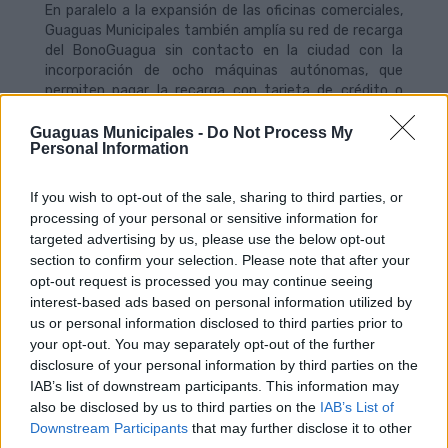
En paralelo a la expansión de las oficinas comerciales,
Guaguas Municipales también amplía su red de recarga
del BonoGuagua sin contacto en la ciudad con la
incorporación de ocho máquinas autónomas, que
permiten pagar la recarga con tarjeta de crédito o
débito y se encuentran activas durante las 24 horas
del día, lo que facilita las operaciones de los usuarios sin
Guaguas Municipales -
Do Not Process My
Personal Information
tener que preocuparse del horario.
Las ocho nuevas máquinas, que ya se encuentran
If you wish to opt-out of the sale, sharing to third parties, or
distribuidas en la terminal de guaguas del Teatro Pérez
processing of your personal or sensitive information for
Galdós, Hoya de la Plata, Parque de Santa Catalina,
targeted advertising by us, please use the below opt-out
Plaza del Pino, San Telmo (Estación), Obelisco, Felo
section to confirm your selection. Please note that after your
Monzón (Hipercor) y Mesa y López (Radio Ecca), se unen
opt-out request is processed you may continue seeing
a la red comercial de la compañía municipal, que ya
interest-based ads based on personal information utilized by
cuenta con 240 establecimientos colaboradores, tres
us or personal information disclosed to third parties prior to
oficinas comerciales y la Estación de San Telmo,
your opt-out. You may separately opt-out of the further
además de las máquinas autónomas de recarga
disclosure of your personal information by third parties on the
localizadas en el interior de dependencias municipales,
IAB’s list of downstream participants. This information may
centros comerciales o bibliotecas.
also be disclosed by us to third parties on the
IAB’s List of
Downstream Participants
that may further disclose it to other
Actualmente, los aparatos interiores se ubican en las