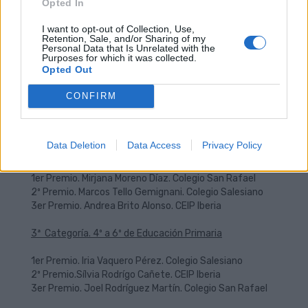
Opted In
Lista de premiados
:
I want to opt-out of Collection, Use,
Retention, Sale, and/or Sharing of my
1º Categoría. Educación Infantil
Personal Data that Is Unrelated with the
Purposes for which it was collected.
1er Premio. Fernando Rodríguez Vázquez. Atlantic
Opted Out
Schools Guaydil Kids.
2º Premio. Ashley González Trujillo. Colegio San Rafael
CONFIRM
3er Premio. Alejandro Suárez Montesdeoca. Colegio El
Saucillo
Data Deletion
Data Access
Privacy Policy
2ª Categoría. 1º a 3º de Educación Primaria
1er Premio. Mirjana Moreno Díaz. Colegio San Rafael
2º Premio. Marcos Tello Gemignani. Colegio Salesiano
3er Premio. Andrea Brito Alonso. CEIP Iberia
3ª Categoría. 4º a 6º de Educación Primaria
1er Premio. Iria Vaquero Pérez. Colegio Salesiano
2º Premio.Sílvia Rodrígo Cañete. CEIP Iberia
3er Premio. Joel Rodríguez Martín. Colegio San Rafael