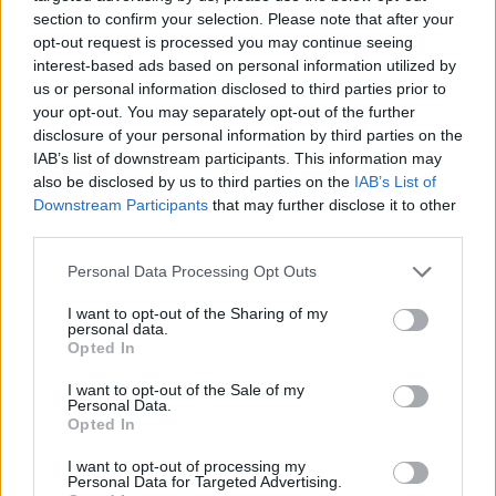
tradicional, estarán invitados familiares, profesores y
section to confirm your selection. Please note that after your
compañeros de los galardonados.
opt-out request is processed you may continue seeing
interest-based ads based on personal information utilized by
Juegos y talleres
us or personal information disclosed to third parties prior to
your opt-out. You may separately opt-out of the further
Guaguas Municipales recibe cada año en sus
disclosure of your personal information by third parties on the
instalaciones a más de medio millar de niños de
IAB’s list of downstream participants. This information may
diferentes centros educativos de Las Palmas de Gran
also be disclosed by us to third parties on the
IAB’s List of
Canaria y de la Isla con los que trabaja a través de
Downstream Participants
that may further disclose it to other
juegos y talleres la importancia de usar el transporte
third parties.
público, con el apoyo de los padres y la comunidad
educativa del municipio.
Personal Data Processing Opt Outs
En las sesiones, en las que participan una media de
I want to opt-out of the Sharing of my
entre 20 y 30 niños, se les explican normas básicas de
personal data.
convivencia y normas de uso a bordo, como la
Opted In
colocación correcta dentro de la guagua, la prioridad de
los asientos en el caso de personas mayores o con
I want to opt-out of the Sale of my
Personal Data.
diversidad funcional, el respeto y estricto seguimiento
Opted In
de las pautas del conductor del vehículo, así como los
beneficios medioambientales o de movilidad derivados
I want to opt-out of processing my
del uso del transporte público colectivo.
Personal Data for Targeted Advertising.