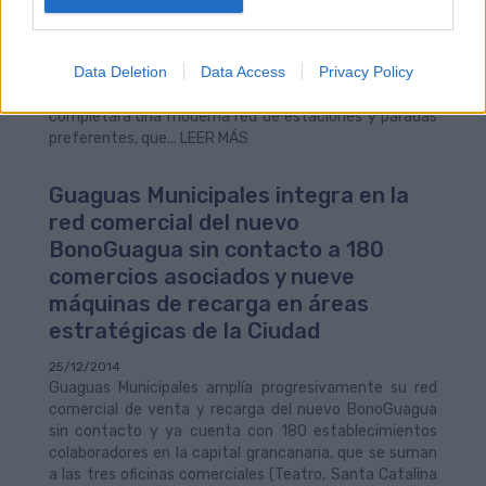
Pérez Galdós, que el actual Plan de Mejoras de
Infraestructuras de Transporte Público urbano,
financiado por el Ayuntamiento de Las Palmas de Gran
Data Deletion
Data Access
Privacy Policy
Canaria y la Autoridad Única del Transporte (AUTGC), a
través de la participación del Cabildo Insular,
completará una moderna red de estaciones y paradas
preferentes, que... LEER MÁS
Guaguas Municipales integra en la
red comercial del nuevo
BonoGuagua sin contacto a 180
comercios asociados y nueve
máquinas de recarga en áreas
estratégicas de la Ciudad
25/12/2014
Guaguas Municipales amplía progresivamente su red
comercial de venta y recarga del nuevo BonoGuagua
sin contacto y ya cuenta con 180 establecimientos
colaboradores en la capital grancanaria, que se suman
a las tres oficinas comerciales (Teatro, Santa Catalina