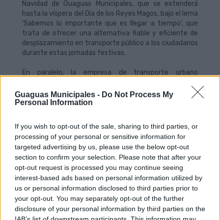
Navidad de Guaguas Municipales, que se extenderá
hasta la víspera del Día de los Reyes Magos, bajo el lema
‘Sabemos lo importante que es llegar a tiempo’, que
trata de ofrecer una alternativa fiable y eficiente de
desplazamiento en transporte público a los ciudadanos
durante estas jornadas festivas.
En paralelo, la empresa de transporte urbano
incrementa este fin de semana, 27 y 28 de diciembre,
la oferta de plazas en las líneas 12, 17, 33 y 91 para dar
Guaguas Municipales -
Do Not Process My
respuesta al aumento de la movilidad ciudadana con
Personal Information
motivo de los desplazamientos y compras navideñas,
habituales en estas fechas. La empresa municipal
If you wish to opt-out of the sale, sharing to third parties, or
reforzará sus servicios durante el sábado y domingo
processing of your personal or sensitive information for
con 60.000 plazas extra para que residentes y turistas
targeted advertising by us, please use the below opt-out
puedan enlazar con comodidad y rapidez con las
section to confirm your selection. Please note that after your
principales zonas comerciales de la capital grancanaria.
opt-out request is processed you may continue seeing
interest-based ads based on personal information utilized by
La compañía pública de transporte habilita durante
us or personal information disclosed to third parties prior to
este fin de semana 10 vehículos adicionales con doble
your opt-out. You may separately opt-out of the further
turno, que realizarán aproximadamente 160
disclosure of your personal information by third parties on the
expediciones complementarias al servicio regular
IAB’s list of downstream participants. This information may
diario, para mejorar la frecuencia de paso de las líneas