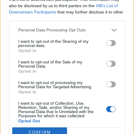
also be disclosed by us to third parties on the
IAB’s List of
12, 17, 33 y 91, lo que posibilita conexiones ágiles con las
áreas comerciales más importantes de la ciudad.
Downstream Participants
that may further disclose it to other
third parties.
[Foto de Aarón Álvarez Salazar]
Personal Data Processing Opt Outs
I want to opt-out of the Sharing of my
personal data.
Opted In
Cardona destaca que la inversión de
1,2 millones de euros en la
I want to opt-out of the Sale of my
remodelación de la estación de
Personal Data.
Opted In
Manuel Becerra y Plaza de Stagno-
Teatro reforzarán la proyección y
I want to opt-out of processing my
Personal Data for Targeted Advertising.
modernización de Guaguas
Opted In
Municipales
I want to opt-out of Collection, Use,
29/12/2014
Retention, Sale, and/or Sharing of my
Personal Data that Is Unrelated with the
El Alcalde de Las Palmas de Gran Canaria, Juan José
Purposes for which it was collected.
Cardona, ha destacado hoy lunes, 29 de diciembre,
Opted Out
durante la presentación de las obras de remodelación
en la terminal de Guaguas Municipales junto al Teatro
CONFIRM