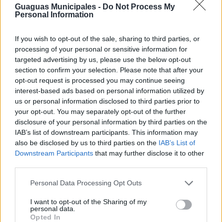
normas de uso de Guaguas Municipales
, que han sido
Guaguas Municipales -
Do Not Process My
Personal Information
actualizadas recientemente, están disponibles en la
web corporativa de la compañía guaguas.com, en el
apartado Atención al Cliente.
If you wish to opt-out of the sale, sharing to third parties, or
processing of your personal or sensitive information for
Con esta iniciativa, Guaguas Municipales aspira a
targeted advertising by us, please use the below opt-out
valorar y reconocer el papel fundamental de sus
section to confirm your selection. Please note that after your
conductores, quienes influyen positivamente en la
información y el ambiente que se genera en el interior
opt-out request is processed you may continue seeing
de los vehículos, al tiempo que tiene como meta lograr
interest-based ads based on personal information utilized by
viajes más agradables para todos los clientes y, en
us or personal information disclosed to third parties prior to
consecuencia, mejorar la imagen general de la
your opt-out. You may separately opt-out of the further
compañía municipal como un servicio público
disclosure of your personal information by third parties on the
comprometido con el bienestar en la movilidad
IAB’s list of downstream participants. This information may
ciudadana.
also be disclosed by us to third parties on the
IAB’s List of
Downstream Participants
that may further disclose it to other
third parties.
Personal Data Processing Opt Outs
I want to opt-out of the Sharing of my
personal data.
Opted In