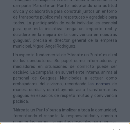
campaña ‘Márcate un Punto’, adoptando una actitud
cívica y colaborativa para construir juntos un entorno
de transporte público más respetuoso y agradable para
todos. La participación de cada individuo es esencial
para que esta iniciativa tenga un impacto real y
duradero en la mejora de la convivencia en nuestras
guaguas”, precisa el director general de la empresa
municipal, Miguel Ángel Rodríguez.
Un aspecto fundamental de ‘Márcate un Punto’ es el rol
de los conductores. Su papel como informadores y
mediadores en situaciones de conflicto puede ser
decisivo. La campaña, en su vertiente interna, anima al
personal de Guaguas Municipales a actuar como
embajadores del civismo, recordando
las normas
de
manera cordial y contribuyendo así a transformar las
guaguas en espacios de respeto mutuo y convivencia
pacífica.
‘Márcate un Punto’ busca implicar a toda la comunidad,
fomentando el respeto, la responsabilidad y dando a
conocer los comportamientos deseables para generar
una buena atmósfera durante los trayectos. Las