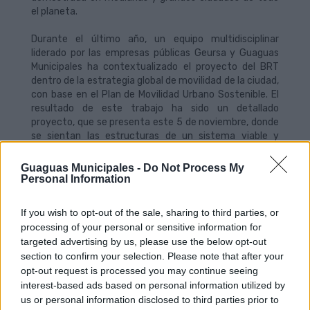
el planeta.
Durante el último año, un equipo multidisciplinar
liderado por las empresas públicas Geursa y Guaguas
Municipales ha contextualizado el proyecto del BRT
dentro de la estrategia global de movilidad de la ciudad,
con base en el Plan de Movilidad Urbano Sostenible. El
resultado de este trabajo ha sido un detallado
proyecto, que se presenta este 5 de noviembre, donde
se sientan las estructuras de un sistema viable y
ejecutable en un plazo razonable de tiempo.
Guaguas Municipales -
Do Not Process My
En Las Palmas de Gran Canaria, uno de los objetivos
Personal Information
prioritarios de este sistema de transporte, que será
explotado por Guaguas Municipales, es resolver la gran
If you wish to opt-out of the sale, sharing to third parties, or
demanda de movilidad existente en el eje de la Ciudad
processing of your personal or sensitive information for
Baja –desde Hoya de la Plata hasta la Plaza Manuel
targeted advertising by us, please use the below opt-out
Becerra-, donde se genera el 75% de todos los
section to confirm your selection. Please note that after your
desplazamientos diarios en la capital.
opt-out request is processed you may continue seeing
interest-based ads based on personal information utilized by
La asistencia a la Jornada Urbanismo, Territorio y
us or personal information disclosed to third parties prior to
Sistemas de Guaguas de Alta Capacidad es gratuita