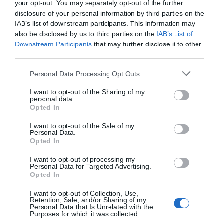
your opt-out. You may separately opt-out of the further
pero, a efectos de capacidad y afluencia, se ruega que
disclosure of your personal information by third parties on the
confirmen su asistencia a través del correo
IAB’s list of downstream participants. This information may
comunicacion@guaguas.com para procurarles una
atención más detallada.
also be disclosed by us to third parties on the
IAB’s List of
Downstream Participants
that may further disclose it to other
Programación horaria de la jornada:
third parties.
9.00h.
- Inauguración de la jornada.
Personal Data Processing Opt Outs
9.30 – 10.30h.
I want to opt-out of the Sharing of my
- 1ª Ponencia: Sistema de Transporte
personal data.
de Alta Capacidad para Las Palmas de Gran Canaria.
Opted In
Ponente: Equipo redactor del Anteproyecto BRT de la
capital grancanaria
I want to opt-out of the Sale of my
Personal Data.
10.30 – 11.30h.
Opted In
- 2ª Ponencia: El BRT como
herramienta para transformar las formas de moverse
I want to opt-out of processing my
en la ciudad moderna
Personal Data for Targeted Advertising.
Ponente: Juan Carlos Dextre, miembro de la directiva
Opted In
de Protransporte, organismo gestor de la BRT de Lima,
Perú. Jefe del departamento de la Pontificia
I want to opt-out of Collection, Use,
Universidad Católica de Perú
Retention, Sale, and/or Sharing of my
Personal Data that Is Unrelated with the
Purposes for which it was collected.