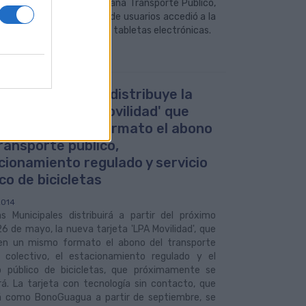
t, pinchando en la pestaña Transporte Público,
 de implantación, un 65% de usuarios accedió a la
personal y un 7% mediante tabletas electrónicas.
uas Municipales distribuye la
a tarjeta 'LPA Movilidad' que
e en un mismo formato el abono
transporte público,
cionamiento regulado y servicio
co de bicicletas
2014
s Municipales distribuirá a partir del próximo
26 de mayo, la nueva tarjeta 'LPA Movilidad', que
en un mismo formato el abono del transporte
o colectivo, el estacionamiento regulado y el
io público de bicicletas, que próximamente se
rá. La tarjeta con tecnología sin contacto, que
á como BonoGuagua a partir de septiembre, se