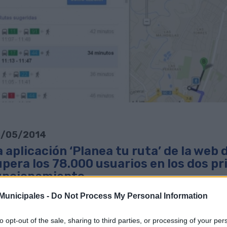
/05/2014
a aplicación ‘Planea tu ruta’ de la web
upera los 78.000 usuarios en los dos p
uncionamiento
escargar noticia en PDF
unicipales -
Do Not Process My Personal Information
to opt-out of the sale, sharing to third parties, or processing of your per
aplicación ‘Planea tu ruta’ de la página web de Guaguas Municipales (
w