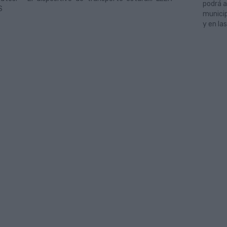
podrá a
S
municip
y en la