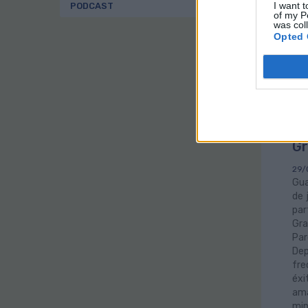
mun
I want t
PODCAST
of my P
que
was col
her
Opted 
Gu
di
pa
Gr
29/
Gua
de 
par
Gra
Par
De
fre
éxi
ama
min