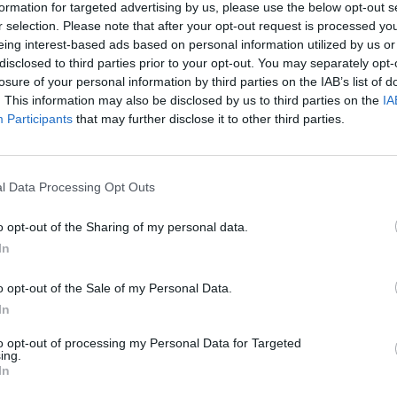
formation for targeted advertising by us, please use the below opt-out s
los dos primeros meses de implantación. Desde finales de marzo, l
r selection. Please note that after your opt-out request is processed y
ocer a través de esta herramienta informática, realizada con tecnol
eing interest-based ads based on personal information utilized by us or
cador Google Maps, los distintos recorridos alternativos y los t
disclosed to third parties prior to your opt-out. You may separately opt-
erciales de transporte público en Las Palmas de Gran Canaria.
losure of your personal information by third parties on the IAB’s list of
de su implantación, los usuarios han permanecido al corriente de la 
. This information may also be disclosed by us to third parties on the
IA
 Guaguas Municipales con todo detalle: horarios, recorridos y puntos 
Participants
that may further disclose it to other third parties.
ha ofrecido la posibilidad de conocer la ruta, transbordos y esti
parativa de lo que se tardaría en realizar el mismo itinerario utilizan
l Data Processing Opt Outs
a iniciativa tecnológica ha incorporado la información y combinaci
anales y 784 paradas distribuidas por el municipio capitalino, y ha sid
uaguas Municipales para lograr la integración y desarrollo de los datos
o opt-out of the Sharing of my personal data.
In
aplicación Transit, que se puede consultar en 40 idiomas diferentes, r
arios, una vez indicado el origen y destino al rellenar la pestaña ‘P
o opt-out of the Sale of my Personal Data.
roducir la fecha y hora esperada de llegada y el planificador de v
In
stran el tiempo y la cantidad de correspondencias para cada opció
modo.
to opt-out of processing my Personal Data for Targeted
ing.
información se encuentra operativa a través de dispositivos móviles
In
os teléfonos con Java habilitado), al tiempo que el acceso puede rea