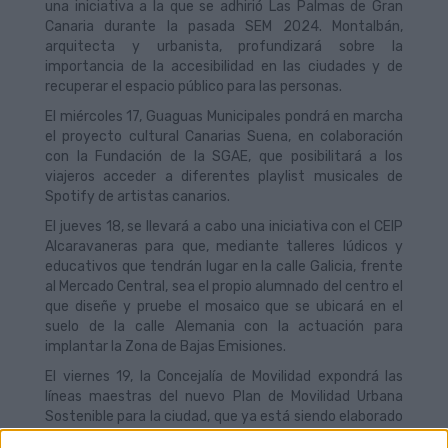
una iniciativa a la que se adhirió Las Palmas de Gran
Canaria durante la pasada SEM 2024. Montalbán,
arquitecta y urbanista, profundizará sobre la
importancia de la accesibilidad en las ciudades y de
recuperar el espacio público para las personas.
El miércoles 17, Guaguas Municipales pondrá en marcha
el proyecto cultural Canarias Suena, en colaboración
con la Fundación de la SGAE, que posibilitará a los
viajeros acceder a diferentes playlist musicales de
Spotify de artistas canarios.
El jueves 18, se llevará a cabo una iniciativa con el CEIP
Alcaravaneras para que, mediante talleres lúdicos y
educativos que tendrán lugar en la calle Galicia, frente
al Mercado Central, sea el propio alumnado del centro el
que diseñe y pruebe el mosaico que se ubicará en el
suelo de la calle Alemania con la actuación para
implantar la Zona de Bajas Emisiones.
El viernes 19, la Concejalía de Movilidad expondrá las
líneas maestras del nuevo Plan de Movilidad Urbana
Sostenible para la ciudad, que ya está siendo elaborado
tras completar los objetivos del documento vigente.