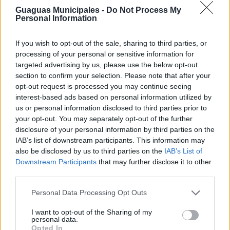
El sábado 20, tendrá lugar a las 10:00 horas en el
Guaguas Municipales -
Do Not Process My
Personal Information
Parque de Educación Vial de la Policía Local el primer
encuentro VOPIA (Voces del Órgano de Participación de
la Infancia y de la Adolescencia) del curso escolar, con la
If you wish to opt-out of the sale, sharing to third parties, or
participación de distintas personas del ámbito de la
processing of your personal or sensitive information for
movilidad que formarán a los niños y niñas para que
targeted advertising by us, please use the below opt-out
sean embajadores de movilidad urbana sostenible en
section to confirm your selection. Please note that after your
sus centros escolares.
opt-out request is processed you may continue seeing
Por la tarde, a partir de las 17:30 horas, en el Parque del
interest-based ads based on personal information utilized by
Estadio Insular de la capital, se celebrará un concierto a
us or personal information disclosed to third parties prior to
cargo de la iniciativa solidaria Barrios Orquestados.
your opt-out. You may separately opt-out of the further
Simultáneamente, en el mismo espacio, el proyecto
disclosure of your personal information by third parties on the
Sítycleta Sin Límites organizará una serie de
IAB’s list of downstream participants. This information may
actividades y talleres inclusivos.
also be disclosed by us to third parties on the
IAB’s List of
Downstream Participants
that may further disclose it to other
El domingo 21, la ciudad celebra el evento más popular
third parties.
de la Semana Europea de la Movilidad, la Fiesta de la
Bici. Como en los últimos años, la concentración se
Personal Data Processing Opt Outs
realizará en la rotonda de Belén María desde las 10:00
de la mañana, de donde saldrá la comitiva una hora más
I want to opt-out of the Sharing of my
tarde, en un circuito que atravesará la
personal data.
Avenida Marítima y que terminará en la Fuente
Opted In