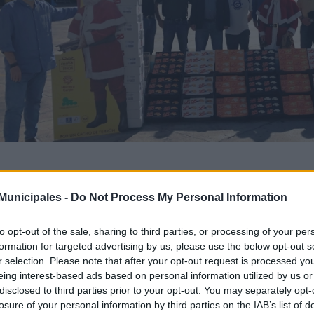
/12/2020
unicipales -
Do Not Process My Personal Information
or Un Cacho de Turrón presenta su tra
e Navidad en la sede de Guaguas Munic
to opt-out of the sale, sharing to third parties, or processing of your per
formation for targeted advertising by us, please use the below opt-out s
escargar noticia en PDF
r selection. Please note that after your opt-out request is processed y
eing interest-based ads based on personal information utilized by us or
disclosed to third parties prior to your opt-out. You may separately opt-
guas Municipales ha acogido este viernes la presentación de la camp
losure of your personal information by third parties on the IAB’s list of
 Un Cacho de Turrón, que por tercer año consecutivo realiza de ma