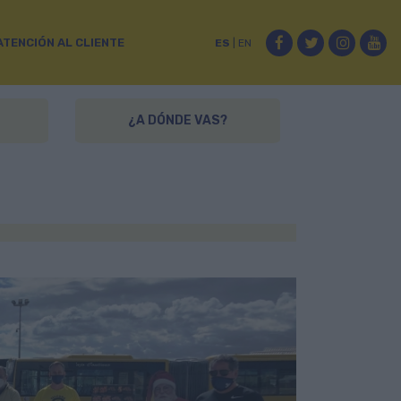
Facebook
Twitter
Instag
Yo
ATENCIÓN AL CLIENTE
ES
|
EN
¿A DÓNDE VAS?