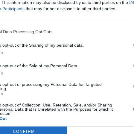
mas, con el desafío de superar las 10 toneladas de dulces, logradas en 
. This information may also be disclosed by us to third parties on the
IA
Participants
that may further disclose it to other third parties.
fundador de la campaña Por Un Cacho de Turrón –activa durante l
sidente del Banco de Alimentos de Las Palmas, Pedro Llorca; y el repe
ríguez, han presentado las acciones conjuntas en las próximas sem
l Data Processing Opt Outs
os los niños de la ciudad y la Isla tengan una dulce Navidad”.
ante el acto de presentación, las asociaciones estuvieron aco
o opt-out of the Sharing of my personal data.
icipales, Miguel Ángel Rodríguez, y representantes del comité de
In
lizado una generosa donación a la campaña navideña.
o opt-out of the Sale of my Personal Data.
margen de las donaciones diarias que se pueden realizar en las d
In
uqueros (c/ Bruno Naranjo Díaz, 10), Pastelería Parrilla (c/ General B
ciativa solidaria tienen previsto una recogida conjunta de aliment
to opt-out of processing my Personal Data for Targeted
xo al Estadio Gran Canaria, en el marco de la caravana solidaria del de
ing.
In
o opt-out of Collection, Use, Retention, Sale, and/or Sharing
ersonal Data that Is Unrelated with the Purposes for which it
aguas Municipales inunda la
El Ay
lected.
Out
udad de color y arte con la
tran
posición itinerante del proyecto
ciud
CONFIRM