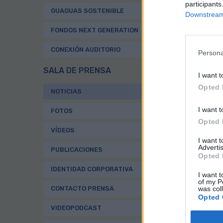
Pal
participants
GUAGUAS SOSTENIBLE
Downstream 
El 
FONDOS NEXT GENERATION
pre
Rod
CONEXIÓN AUDITORIO
Persona
tod
SALA DE PRENSA
Dur
I want t
Mun
Opted 
NOTICIAS
rea
I want t
FOTOS
Al 
Opted 
Pel
VÍDEOS
ini
I want 
ane
Advertis
PUBLICACIONES
Opted 
IDENTIDAD CORPORATIVA
I want t
of my P
Gu
was col
CONTACTO PRENSA
Opted 
ci
VIDEOPODCAST
ex