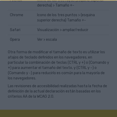
Firefox
Icono de las tres rayas (esquina superior
derecha) > Tamaño +-
Chrome
Icono de los tres puntos > (esquina
superior derecha) Tamaño +-
Safari
Visualización > ampliar/reducir
Opera
Ver > escala
Otra forma de modificar el tamaño de texto es utilizar los
atajos de teclado definidos en los navegadores, en
particular la combinación de teclas (CTRL y +) o (Comando y
+) para aumentar el tamaño del texto, y (CTRL y –) o
(Comando y -) para reducirlo es común para la mayoría de
los navegadores.
Las revisiones de accesibilidad realizadas hasta la fecha de
definición de la actual declaración están basadas en los
criterios AA de la WCAG 2.0.