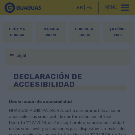
MENÚ
ES
|
EN
PRÓXIMA
RECARGA
CONSULTA
¿A DÓNDE
GUAGUA
ONLINE
SALDO
VAS?
Legal
DECLARACIÓN DE
ACCESIBILIDAD
Declaración de accesibilidad
GUAGUAS MUNICIPALES, S.A. se ha comprometido a hacer
accesibles sus sitios web de conformidad con el Real
Decreto 1112/2018, de 7 de septiembre, sobre accesibilidad
de los sitios web y aplicaciones para dispositivos móviles del
sector público (en adelante, Real Decreto 1112/2018, de 7 de