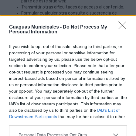
parte de este sitio web.
Transmitir otras dificultades de acceso al contenido.
Formular cualquier otra consulta o sugerencia de
mejora relativa a la accesibilidad del sitio web.
Guaguas Municipales -
Do Not Process My
A través de las siguientes vías:.
Personal Information
Correo electrónico:
guaguas@guaguas.com
.
If you wish to opt-out of the sale, sharing to third parties, or
Teléfono: 928305800.
processing of your personal or sensitive information for
Formulario de contacto:
targeted advertising by us, please use the below opt-out
https://www.guaguas.com/atencion-al-
section to confirm your selection. Please note that after your
cliente/formulario-de-consulta
.
opt-out request is processed you may continue seeing
Presencialmente: En la Oficinas Centrales, Calle Arequipa
interest-based ads based on personal information utilized by
s/n Urbanización Industrial El Sebadal, 35008. Las Palmas
us or personal information disclosed to third parties prior to
de Gran Canaria..
your opt-out. You may separately opt-out of the further
disclosure of your personal information by third parties on the
Procedimiento de aplicación
.
IAB’s list of downstream participants. This information may
El procedimiento de reclamación recogido en el artículo 13
also be disclosed by us to third parties on the
IAB’s List of
del Real Decreto 1112/2018, de 7 de septiembre, entró en
Downstream Participants
that may further disclose it to other
vigor el 23 de septiembre de 2020.
third parties.
Contenido opcional
.
Personal Data Processing Opt Outs