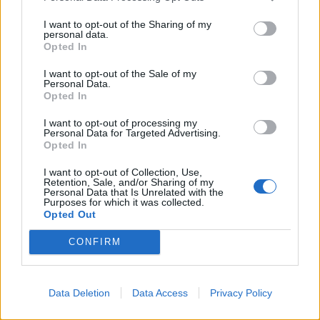
El sitio web está optimizado para los navegadores Microsoft
Internet Explorer 8.0 o versiones superiores y las últimas
I want to opt-out of the Sharing of my
versiones vigentes de FireFox, Safari, Opera y Google
personal data.
Opted In
Chrome.
El sitio web está diseñado para su visualización responsive,
I want to opt-out of the Sale of my
con lo que se visualiza de forma óptima en los dispositivos
Personal Data.
Opted In
tablets y móviles. En estos dispositivos está optimizado
para su visualización en las últimas versiones vigentes de
I want to opt-out of processing my
Chrome for mobile, Firefox for mobile, Safari mobile, Opera
Personal Data for Targeted Advertising.
Mini y navegador nativo de Android.
Opted In
Tamaño del texto
.
I want to opt-out of Collection, Use,
Retention, Sale, and/or Sharing of my
El diseño accesible de este sitio Web permite que el usuario
Personal Data that Is Unrelated with the
pueda elegir el tamaño del texto que le convenga. Esta
Purposes for which it was collected.
acción puede llevarse a cabo de diferentes maneras según
Opted Out
el navegador que se utilice.
CONFIRM
NAVEGADOR
ACCIÓN A REALIZAR
Explorer
Icono de la rueda con muescas (esquina
Data Deletion
Data Access
Privacy Policy
superior derecha) > Zoom