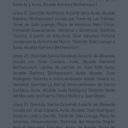
Doreste y Avda. Alcalde Ramírez Bethencourt.
Línea 17. (Sentido Auditorio): A partir de la Avda. Alcalde
Ramírez Bethencourt circula por Torre de Las Palmas,
Túnel de Julio Luengo, Plaza de América, Mario César,
Fernando Guanarteme, Almansa y Simancas. (sentido
Teatro): A partir de Industrial José Sánchez Peñate
circula por la Autovía del Norte, Túnel de Julio Luengo y
Avda. Alcalde Ramírez Bethencourt.
Línea 20. (Sentido Santa Catalina): A partir de Albareda
circula por Gran Canaria, Avda. Alcalde Ramírez
Bethencourt, cambio de sentido en Juan XXIII, Avda.
Alcalde Ramírez Bethencourt, Avda. Alcalde Juan
Rodríguez Doreste e Intercambiador donde tendrá su
terminal. (sentido La Isleta): Intercambiador de Santa
Catalina, Avda. Alcalde Juan Rodríguez Doreste, Nudo
del Mercado del Puerto, Pérez Muñoz y Juan Rejón.
Línea 21. (Sentido Santa Catalina): A partir de Albareda
circula por Gran Canaria, Avda. Alcalde Juan Rodríguez
Doreste, León y Castillo, Túnel de Julio Luengo, Plaza de
América, Circunvalación, Rotonda del Hospital Negrín,
Manuel Pescador Sánchez, Avda. de Ansite, Plaza de