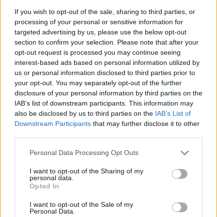
César y Mesa y López y Habana para continuar por su
If you wish to opt-out of the sale, sharing to third parties, or
trayecto habitual hasta la Avda de Escaleritas. A partir
processing of your personal or sensitive information for
de la Plaza de Ansite circula por Avda. de Ansite, Manuel
targeted advertising by us, please use the below opt-out
Pescador Sánchez, Vía de Circunvalación, Túnel de Julio
section to confirm your selection. Please note that after your
Luengo, Avda. Alcalde Ramírez Bethencourt, cambio de
opt-out request is processed you may continue seeing
sentido en Juan XXIII, Avda. Alcalde Ramírez
interest-based ads based on personal information utilized by
Bethencourt, Avda. Alcalde Juan Rodríguez Doreste,
us or personal information disclosed to third parties prior to
Intercambiador de Santa Catalina, Avda. Alcalde Juan
Rodríguez Doreste, Nudo del Mercado del Puerto, Pérez
your opt-out. You may separately opt-out of the further
Muñoz y Rodonal del Castillo de La Luz.
disclosure of your personal information by third parties on the
IAB’s list of downstream participants. This information may
also be disclosed by us to third parties on the
IAB’s List of
Línea 25. (Sentido Auditorio): A partir del Paseo de
Downstream Participants
that may further disclose it to other
Tomás Morales circula por la Avda. Juan XXIII, Avda.
third parties.
Alcalde Ramírez Bethencourt, Avda. Alcalde Juan
Rodríguez Doreste, Torre de Las Palmas, Túnel de Julio
Personal Data Processing Opt Outs
Luengo y el mismo desvío que la línea 17 hasta la c/
Simancas. (Sentido Guiniguada): A partir de Industrial
I want to opt-out of the Sharing of my
José Sánchez Peñate circula por la Autovía del Norte,
personal data.
Túnel de Julio Luengo, Antonio Zerolo y Pío XII.
Opted In
Línea 26. (Sentido Santa Catalina): A partir de la
I want to opt-out of the Sale of my
Rotonda del Negrín circulará por la Vía de
Personal Data.