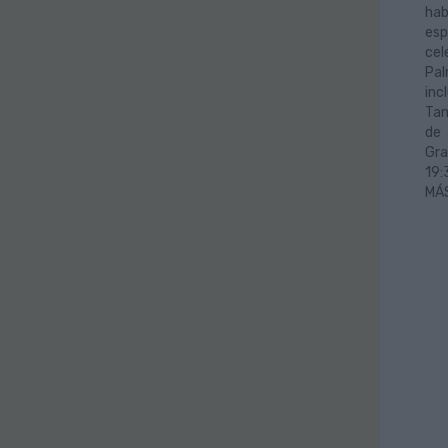
hab
es
cel
Pal
inc
Tam
de 
Gra
19:
MÁ