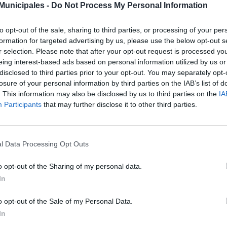
municación
de carácter promocional mediante un intercambio publici
unicipales -
Do Not Process My Personal Information
 la imagen promocional de la institución educativa quedará reflejada e
concejal de Movilidad Ciudadana y Medioambiente del Ayuntamiento de
to opt-out of the sale, sharing to third parties, or processing of your per
tor de la ULPGC, José Regidor, han firmado hoy martes dicho conve
formation for targeted advertising by us, please use the below opt-out s
prometido a hacer llegar a sus alumnos información relativa
r selection. Please note that after your opt-out request is processed y
versitario
de Tafira. El soporte será la carpeta que recibe el al
eing interest-based ads based on personal information utilized by us or
iertas se imprimirá el
recorrido
que hace cada línea, así como sus
fr
disclosed to third parties prior to your opt-out. You may separately opt-
losure of your personal information by third parties on the IAB’s list of
roso recordó que las conexiones con esa zona de la ciudad son una
. This information may also be disclosed by us to third parties on the
IA
lantada el 4 de marzo, poniendo a disposición de los clientes de l
Participants
that may further disclose it to other third parties.
tas
que existían hasta ahora.
 su parte, Regidor lanzó un mensaje de concienciación al alumnado, a
rimento del vehículo privado en una zona de especial concentración de
l Data Processing Opt Outs
FUERZOS DURANTE LA PAU
o opt-out of the Sharing of my personal data.
más de este acuerdo promocional, GM reforzará los días
12, 13 y 
In
as de la capital con el Campus Universitario, con el objeto de faci
senten a la Prueba de Acceso a la Universidad (PAU).
o opt-out of the Sale of my Personal Data.
línea 25,
(Auditorio-Campus Universitario),
añadirá dos
guaguas
a
In
 este refuerzo se prevé que la frecuencia aproximada del desplazamie