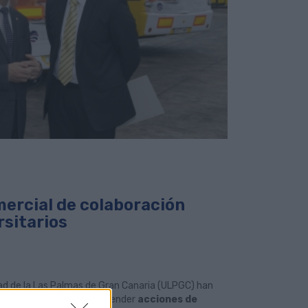
ercial de colaboración
rsitarios
dad de la Las Palmas de Gran Canaria (ULPGC) han
rá a ambas entidades emprender
acciones de