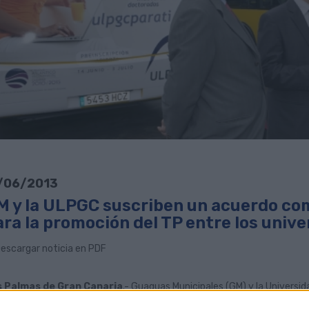
/06/2013
M y la ULPGC suscriben un acuerdo com
ra la promoción del TP entre los unive
escargar noticia en PDF
 Palmas de Gran Canaria
.- Guaguas Municipales (GM) y la Universi
mado hoy martes 11 de junio, un acuerdo de colaboración que permiti