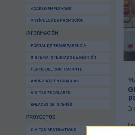
ACCESO EMPLEADOS
ARTÍCULOS DE PROMOCIÓN
INFORMACIÓN
PORTAL DE TRANSPARENCIA
SISTEMA INTEGRADO DE GESTIÓN
PERFIL DEL CONTRATANTE
11
ANÚNCIATE EN GUAGUAS
G
VISITAS ESCOLARES
pa
ENLACES DE INTERÉS
D
PROYECTOS
Las
CIVITAS DESTINATIONS
fir