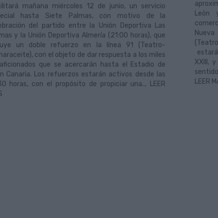
aproxi
ilitará mañana miércoles 12 de junio, un servicio
León y
pecial hasta Siete Palmas, con motivo de la
comerc
ebración del partido entre la Unión Deportiva Las
Nueva R
mas y la Unión Deportiva Almería (21:00 horas), que
(Teatr
luye un doble refuerzo en la línea 91 (Teatro-
estará
araceite), con el objeto de dar respuesta a los miles
XXIII, 
aficionados que se acercarán hasta el Estadio de
sentido
n Canaria. Los refuerzos estarán activos desde las
LEER M
30 horas, con el propósito de propiciar una... LEER
S