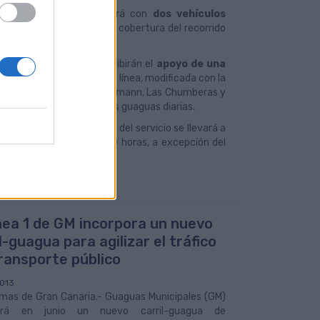
 Palmas), también contará con
dos vehículos
a ruta. La frecuencia de cobertura del recorrido
nada tres guaguas que recibirán el
apoyo de una
de 20 a 25 minutos. Esta línea, modificada con la
barrios de Escaleritas, Schamann, Las Chumberas y
servicio habitual con tres guaguas diarias.
de a
3.400
. El incremento del servicio se llevará a
s y las 19:30 y las 21:30 horas, a excepción del
o.
ínea 1 de GM incorpora un nuevo
l-guagua para agilizar el tráfico
transporte público
013
lmas de Gran Canaria.- Guaguas Municipales (GM)
itará en junio un nuevo carril-guagua de