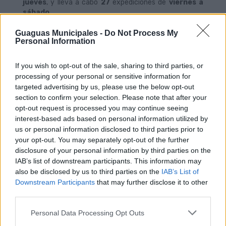
jueves
, y lleva a cabo
27
expediciones de
viernes a
sábado
.
La estructura de la Nueva Red, basada en líneas de
Guaguas Municipales -
Do Not Process My
aportación a grandes ejes con frecuencias iguales o
Personal Information
inferiores a los 10 minutos, requiere de
medidas de
apoyo y fomento
del transporte público, entre las que
If you wish to opt-out of the sale, sharing to third parties, or
destaca el aumento de las citadas plataformas para
processing of your personal or sensitive information for
guaguas y taxis.
targeted advertising by us, please use the below opt-out
La ciudad ha pasado de contar a
mediados de 2011
section to confirm your selection. Please note that after your
con 5,3 kilómetros de carril-guagua a 14,2 en
opt-out request is processed you may continue seeing
2013
, lo que está generando un efecto directo sobre la
interest-based ads based on personal information utilized by
velocidad comercial de la compañía,
herramienta
us or personal information disclosed to third parties prior to
esencial
para hacer más atractivo el transporte
your opt-out. You may separately opt-out of the further
público frente al coche privado.
disclosure of your personal information by third parties on the
Además, la empresa municipal ha iniciado un proceso
IAB’s list of downstream participants. This information may
de renovación de su flota que ha permitido incorporar
also be disclosed by us to third parties on the
IAB’s List of
56 nuevos vehículos
en el último año y medio,
Downstream Participants
that may further disclose it to other
rebajando la edad media de explotación a
8,3 años
.
third parties.
Personal Data Processing Opt Outs