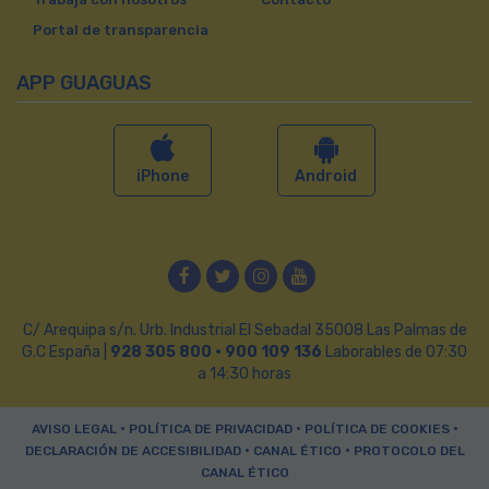
Portal de transparencia
APP GUAGUAS
iPhone
Android
Facebook
Twitter
Instagram
YouTube
C/ Arequipa s/n. Urb. Industrial El Sebadal 35008 Las Palmas de
G.C España |
928 305 800 · 900 109 136
Laborables de 07:30
a 14:30 horas
•
•
•
AVISO LEGAL
POLÍTICA DE PRIVACIDAD
POLÍTICA DE COOKIES
•
•
DECLARACIÓN DE ACCESIBILIDAD
CANAL ÉTICO
PROTOCOLO DEL
CANAL ÉTICO