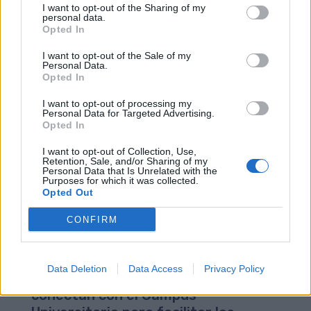
I want to opt-out of the Sharing of my
GM y la ULPGC suscriben un acuerdo
personal data.
comercial de colaboración para la
Opted In
promoción del TP entre los
I want to opt-out of the Sale of my
universitarios
Personal Data.
Opted In
11/06/2013
Las Palmas de Gran Canaria.- Guaguas Municipales (GM)
I want to opt-out of processing my
Personal Data for Targeted Advertising.
y la Universidad de la Las Palmas de Gran Canaria
Opted In
(ULPGC) han firmado hoy martes 11 de junio, un acuerdo
de colaboración que permitirá a ambas entidades
I want to opt-out of Collection, Use,
emprender acciones de comunicación de carácter
Retention, Sale, and/or Sharing of my
Personal Data that Is Unrelated with the
promocional mediante un intercambio publicitario, que
Purposes for which it was collected.
incluye una primera campaña en la que la imagen
Opted Out
promocional de la institución educativa quedará
reflejada en la parte trasera de cuatro vehículos de GM.
CONFIRM
El concejal de Movilidad Ciudadana y Medioambiente del
Ayuntamiento de Las Palmas... LEER MÁS
Data Deletion
Data Access
Privacy Policy
GM refuerza tres líneas que
conectan con el Campus