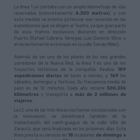
La línea 1 ya contaba con un amplio kilometraje de vías
reservadas (concretamente
4.300 metros
), y con
esta medida se intenta potenciar ese recorrido en las
expediciones que se dirigen al Teatro, ya que gran parte
de esos tramos exclusivos discurren en dirección
Puerto (Rafael Cabrera, Venegas, Luis Doreste Silva, y
el recientemente estrenado en la calle Tomás Miller).
Además de ser uno de los pilares de los seis grandes
corredores de la Nueva Red, la línea 1 es uno de los
trayectos históricos de la compañía. Realiza
189
expediciones diarias
de lunes a viernes, y
169
los
sábados, domingos y festivos. Su frecuencia media de
paso es de 10 minutos. Cada año recorre
500.336
kilómetros
y transporta a
más de 2 millones de
viajeros
.
La L1, una de las tres líneas nocturnas incorporadas con
la renovación, se beneficiará también de la
implantación del carril-guagua de la calle Villa de
Zarautz, que será finalizado en los próximos días. Esta
línea presta su servicio en
18
ocasiones
de domingo a