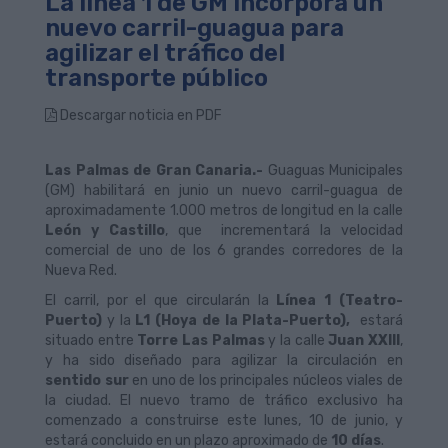
La línea 1 de GM incorpora un
nuevo carril-guagua para
agilizar el tráfico del
transporte público
Descargar noticia en PDF
Las Palmas de Gran Canaria.-
Guaguas Municipales
(GM) habilitará en junio un nuevo carril-guagua de
aproximadamente 1.000 metros de longitud en la calle
León y Castillo
, que incrementará la velocidad
comercial de uno de los 6 grandes corredores de la
Nueva Red.
El carril, por el que circularán la
Línea 1 (Teatro-
Puerto)
y la
L1 (Hoya de la Plata-Puerto),
estará
situado entre
Torre Las Palmas
y la calle
Juan XXIII
,
y ha sido diseñado para agilizar la circulación en
sentido sur
en uno de los principales núcleos viales de
la ciudad. El nuevo tramo de tráfico exclusivo ha
comenzado a construirse este lunes, 10 de junio, y
estará concluido en un plazo aproximado de
10 días
.