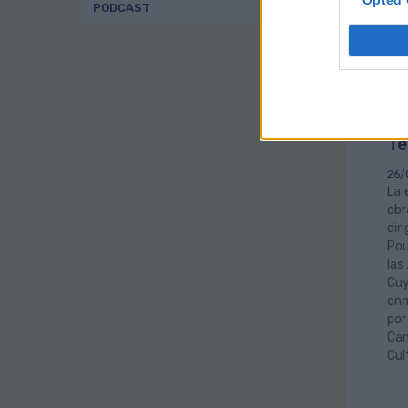
Opted 
PODCAST
Gu
‘M
ar
Te
26/
La 
obr
dir
Pou
las
Cuy
enm
por
Can
Cul