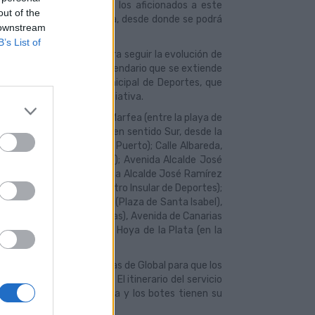
ortivo, donde recogerá a los aficionados a este
out of the
ata y a la playa de La Laja, desde donde se podrá
 downstream
ipantes.
B’s List of
modidad y seguridad, para seguir la evolución de
 de Gran Canaria en un calendario que se extiende
nómica del Instituto Municipal de Deportes, que
ién colabora en esta iniciativa.
a la zona de la zona de la Marfea (entre la playa
de
de regatas. Las paradas en sentido Sur, desde la
le Albareda (Mercado del Puerto); Calle Albareda,
e al edificio José Antonio); Avenida Alcalde José
 Muelle Deportivo; Avenida Alcalde José Ramírez
ethencourt (frente a Centro Insular de Deportes);
e Díaz Saavedra Navarro (Plaza de Santa Isabel),
nte al colegia Islas Canarias), Avenida de Canarias
 de Diseño Gran Canaria); Hoya de la Plata (en la
l haciendo uso de las paradas de Global para que los
 recorrido de los botes. El itinerario del servicio
ar donde concluye la prueba y los botes tienen su