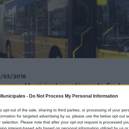
/03/2018
uaguas Municipales activa este fin de 
atuito para la Vela Latina Canaria
unicipales -
Do Not Process My Personal Information
escargar noticia en PDF
to opt-out of the sale, sharing to third parties, or processing of your per
formation for targeted advertising by us, please use the below opt-out s
guas Municipales activa este sábado, 24 de marzo, el servicio especial 
r selection. Please note that after your opt-out request is processed y
aria. En la jornada de este sábado, con motivo del Concurso Autorida
eing interest-based ads based on personal information utilized by us or