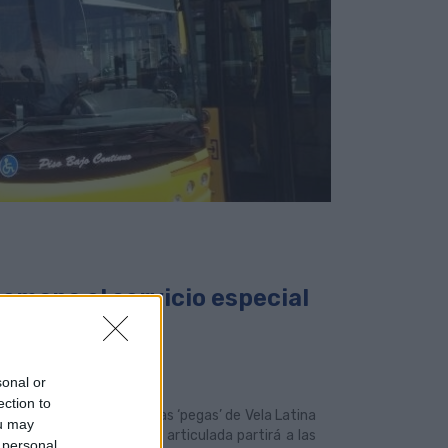
semana el servicio especial
sonal or
ection to
gratuito para asistir a las ‘pegas’ de Vela Latina
ou may
d Portuaria, una guagua articulada partirá a las
 personal