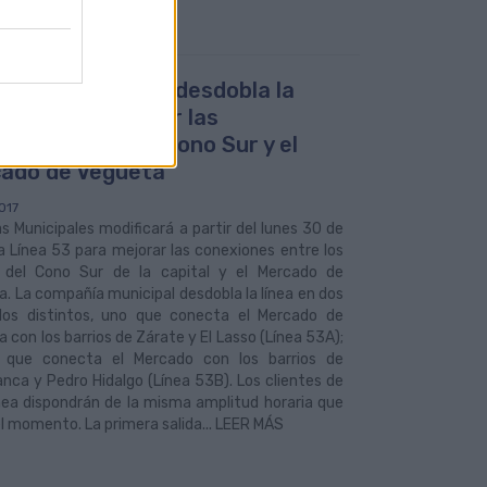
uas Municipales desdobla la
a 53 para mejorar las
xiones entre el Cono Sur y el
ado de Vegueta
017
 Municipales modificará a partir del lunes 30 de
a Línea 53 para mejorar las conexiones entre los
s del Cono Sur de la capital y el Mercado de
. La compañía municipal desdobla la línea en dos
idos distintos, uno que conecta el Mercado de
 con los barrios de Zárate y El Lasso (Línea 53A);
 que conecta el Mercado con los barrios de
nca y Pedro Hidalgo (Línea 53B). Los clientes de
nea dispondrán de la misma amplitud horaria que
l momento. La primera salida... LEER MÁS