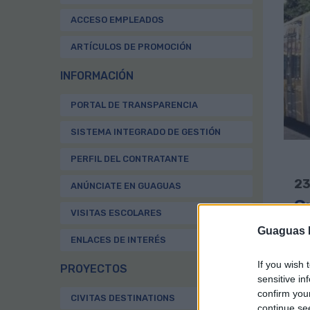
ACCESO EMPLEADOS
ARTÍCULOS DE PROMOCIÓN
INFORMACIÓN
PORTAL DE TRANSPARENCIA
SISTEMA INTEGRADO DE GESTIÓN
PERFIL DEL CONTRATANTE
23
ANÚNCIATE EN GUAGUAS
G
VISITAS ESCOLARES
gr
Guaguas M
ENLACES DE INTERÉS
D
If you wish 
PROYECTOS
sensitive in
Gua
confirm you
CIVITAS DESTINATIONS
Can
continue se