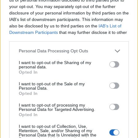
Avenida de La Feria, Las Borreras y finalizará en la
your opt-out. You may separately opt-out of the further
parada del centro comercial Siete Palmas, en Pintor
disclosure of your personal information by third parties on the
Felo Monzón.
IAB’s list of downstream participants. This information may
also be disclosed by us to third parties on the
IAB’s List of
Una vez concluya el partido de la UD Las Palmas y el
Downstream Participants
that may further disclose it to other
Málaga, a las 19:00 horas aproximadamente, la parada
third parties.
de regreso de la línea especial estará situada en la
avenida Pintor Felo Monzón, donde esperarán a los
Personal Data Processing Opt Outs
aficionados unidades adicionales con destino al Teatro y
Puerto, que saldrán a medida de que completen su
I want to opt-out of the Sharing of my
personal data.
oferta de plazas.
Opted In
Guaguas Municipales recomienda el uso de transporte
público para la asistencia a este evento deportivo. Por
I want to opt-out of the Sale of my
Personal Data.
ello recuerda que la concentración de aficionados en
Opted In
sus vehículos particulares, hacia un mismo punto de la
ciudad y en un mismo momento, puede ocasionar un
I want to opt-out of processing my
colapso circulatorio en la zona, donde el transporte
Personal Data for Targeted Advertising.
Opted In
público gozará de preferencia de paso.
I want to opt-out of Collection, Use,
Retention, Sale, and/or Sharing of my
Personal Data that Is Unrelated with the