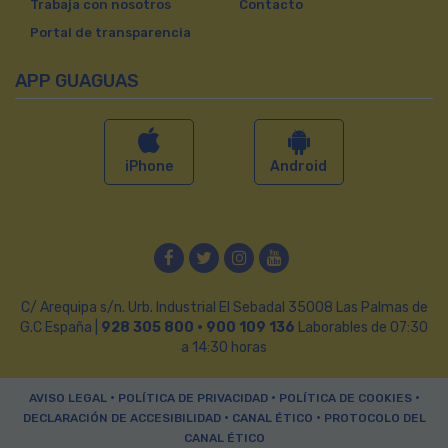
Trabaja con nosotros
Contacto
Portal de transparencia
APP GUAGUAS
iPhone
Android
Facebook
Twitter
Instagram
YouTube
C/ Arequipa s/n. Urb. Industrial El Sebadal 35008 Las Palmas de
G.C España |
928 305 800 · 900 109 136
Laborables de 07:30
a 14:30 horas
•
•
•
AVISO LEGAL
POLÍTICA DE PRIVACIDAD
POLÍTICA DE COOKIES
•
•
DECLARACIÓN DE ACCESIBILIDAD
CANAL ÉTICO
PROTOCOLO DEL
CANAL ÉTICO