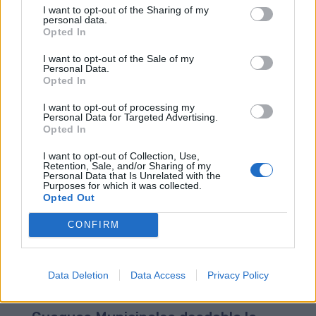
I want to opt-out of the Sharing of my
personal data.
Opted In
I want to opt-out of the Sale of my
Guaguas Municipales patrocina
Personal Data.
‘Moby Dick’, espectáculo con el que
Opted In
arranca la nueva temporada del
I want to opt-out of processing my
Teatro Cuyás
Personal Data for Targeted Advertising.
Opted In
26/09/2018
La empresa Guaguas Municipales patrocina ‘Moby Dick’,
I want to opt-out of Collection, Use,
Retention, Sale, and/or Sharing of my
obra de Herman Melville adaptada por Juan Cavestany,
Personal Data that Is Unrelated with the
dirigida por Andrés Lima y protagonizada por José María
Purposes for which it was collected.
Pou y con la que este fin de semana (viernes y sábado a
Opted Out
las 20.30 horas) arranca la nueva temporada del Teatro
Cuyás. La colaboración entre ambas entidades se
CONFIRM
enmarca a su vez en un convenio que ha sido ratificado
por el concejal de Transporte de Las Palmas de Gran
Canaria, José Eduardo Ramírez, y el consejero de
Data Deletion
Data Access
Privacy Policy
Cultura del Cabildo y presidente de la... LEER MÁS