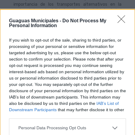
importancia de los transportes alternativos en la
mejora de la sostenibilidad medioambiental de la ciudad
y que esto quede de alguna manera plasmado en las
Guaguas Municipales -
Do Not Process My
creaciones de los escolares.
Personal Information
El jurado hará una selección de los dibujos presentados
que serán expuestos en la cuenta de Instagram de
If you wish to opt-out of the sale, sharing to third parties, or
Guaguas Municipales, GuaguasLPA, con el hashtag
processing of your personal or sensitive information for
#guaguartistas. Además, los dibujos finalistas serán
targeted advertising by us, please use the below opt-out
expuestos en la sede de la empresa municipal. En este
section to confirm your selection. Please note that after your
lugar, el jurado, compuesto por representantes de
opt-out request is processed you may continue seeing
Guaguas Municipales y profesionales independientes
interest-based ads based on personal information utilized by
relacionados con el diseño, elegirá los dibujos finalistas,
us or personal information disclosed to third parties prior to
que recibirán un certificado y quedarán expuestos,
your opt-out. You may separately opt-out of the further
también, en la página web de Guaguas Municipales. Los
disclosure of your personal information by third parties on the
finalistas se llevarán como premio un Bono Estudiante
IAB’s list of downstream participants. This information may
sin contacto para todo el curso escolar 2017-2018.
also be disclosed by us to third parties on the
IAB’s List of
Además, los dibujos finalistas serás rotulados en uno de
Downstream Participants
that may further disclose it to other
los vehículos de Guaguas Municipales durante, al
menos, 6 meses.
third parties.
Personal Data Processing Opt Outs