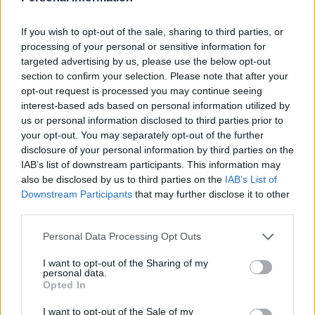
información en la pantalla sobre el saldo que le resta a
la tarjeta.
If you wish to opt-out of the sale, sharing to third parties, or
processing of your personal or sensitive information for
Servicios de movilidad integrados
targeted advertising by us, please use the below opt-out
section to confirm your selection. Please note that after your
La tarjeta LPA Movilidad, donde se integra el nuevo
opt-out request is processed you may continue seeing
BonoGuagua, dispone de dos monederos diferenciados;
interest-based ads based on personal information utilized by
uno exclusivo para el uso de Guaguas Municipales, que
us or personal information disclosed to third parties prior to
únicamente se recarga en las oficinas comerciales de la
your opt-out. You may separately opt-out of the further
compañía, en la Estación de San Telmo, en la red de
disclosure of your personal information by third parties on the
ventas desplegada por la Ciudad y, próximamente, en
IAB’s list of downstream participants. This information may
las máquinas expendedoras que se ubicarán en
also be disclosed by us to third parties on the
IAB’s List of
distintos puntos de la capital; y otro para los servicios
Downstream Participants
that may further disclose it to other
de aparcamientos regulados en superficie, que se
puede recargar en los parquímetros de última
third parties.
generación de Sagulpa.
Personal Data Processing Opt Outs
El saldo recargado en los parquímetros de Sagulpa
I want to opt-out of the Sharing of my
permite el abono de las zonas Azul y Verde y los
personal data.
aparcamientos en superficie, como el ubicado en El
Opted In
Rincón, y –si no dispone de saldo suficiente en el
monedero exclusivo de Guaguas Municipales- también
I want to opt-out of the Sale of my