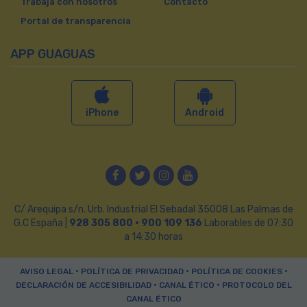
Trabaja con nosotros
Contacto
Portal de transparencia
APP GUAGUAS
iPhone
Android
Facebook
Twitter
Instagram
YouTube
C/ Arequipa s/n. Urb. Industrial El Sebadal 35008 Las Palmas de
G.C España |
928 305 800 · 900 109 136
Laborables de 07:30
a 14:30 horas
•
•
•
AVISO LEGAL
POLÍTICA DE PRIVACIDAD
POLÍTICA DE COOKIES
•
•
DECLARACIÓN DE ACCESIBILIDAD
CANAL ÉTICO
PROTOCOLO DEL
CANAL ÉTICO