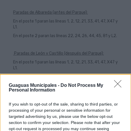
Paradas de Albareda (antes del Parque):
En el poste 1 paran las líneas 1, 2, 12, 21, 33, 41, 47, X47 y
L1.
En el poste 2 paran las líneas 22, 24, 26, 44, 45, 81 y L2.
Paradas de León y Castillo (después del Parque):
En el poste 1 paran las líneas 1, 2, 12, 21, 33, 41, 47, X47 y
L1.
En el poste 2 paran las líneas 22, 24, 26, 44, 45, 81 y L2.
Guaguas Municipales -
Do Not Process My
Personal Information
Las líneas que salen del Intercambiador de Santa
Catalina se desvían por las calles Eduardo Benot, Padre
If you wish to opt-out of the sale, sharing to third parties, or
Cueto y Albareda, donde recuperan su itinerario.
processing of your personal or sensitive information for
targeted advertising by us, please use the below opt-out
section to confirm your selection. Please note that after your
opt-out request is processed you may continue seeing