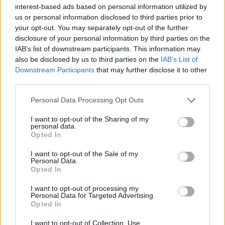
Guaguas Municipales facilita el uso
interest-based ads based on personal information utilized by
del transporte público para turistas
us or personal information disclosed to third parties prior to
al incorporar la tarjeta Live en su
your opt-out. You may separately opt-out of the further
disclosure of your personal information by third parties on the
aplicativo para móviles
IAB’s list of downstream participants. This information may
11/12/2024
also be disclosed by us to third parties on the
IAB’s List of
Guaguas Municipales amplía el abanico de posibilidades
Downstream Participants
that may further disclose it to other
para que los turistas que visitan la ciudad hagan uso del
third parties.
transporte público colectivo. La empresa pública de
transporte incorpora desde este miércoles en su
Personal Data Processing Opt Outs
aplicativo para móviles, GuaguasLPA, la tarjeta
turística Live, que permite viajar sin límite uno o tres
I want to opt-out of the Sharing of my
personal data.
días en todas las líneas regulares, al tiempo que habilita
Opted In
su compra virtual en la web corporativa
guaguas.com.Esta iniciativa tecnológica forma parte
I want to opt-out of the Sale of my
de uno de los 16 proyectos de la compañía municipal de
Personal Data.
transporte financiados con 7,6 millones de euros por el...
Opted In
LEER MÁS
I want to opt-out of processing my
Personal Data for Targeted Advertising.
Guaguas Municipales destaca el
Opted In
talento artístico de doce escolares
I want to opt-out of Collection, Use,