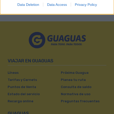
hasta el momento. La primera salida... LEER MÁS
Data Deletion
Data Access
Privacy Policy
VIAJAR EN GUAGUAS
Líneas
Próxima Guagua
Tarifas y Carnets
Planea tu ruta
Puntos de Venta
Consulta de saldo
Estado del servicio
Normativa de uso
Recarga online
Preguntas frecuentes
GUAGUAS