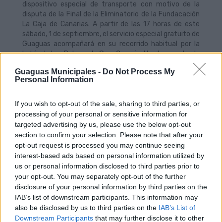
dispositivo especial de transporte con motivo de la
disputa de la Final de la Eliminatorio de la Fundacación
La Caja de Canarias. A partir de las 17 horas de
este
sá
bado, 1 de septiembre, el servicio especial gratuito de
Guaguas acompañará en su recorrido habitual por la
bahía de Las Palmas de Gran Canaria. Una hora antes la
guagua recogerá a los aficionados en la darsena
Guaguas Municipales -
Do Not Process My
deportiva.
Personal Information
If you wish to opt-out of the sale, sharing to third parties, or
processing of your personal or sensitive information for
Guaguas Municipales patrocina
targeted advertising by us, please use the below opt-out
‘Moby Dick’, espectáculo con el que
section to confirm your selection. Please note that after your
arranca la nueva temporada del
opt-out request is processed you may continue seeing
Teatro Cuyás
interest-based ads based on personal information utilized by
us or personal information disclosed to third parties prior to
26/09/2018
your opt-out. You may separately opt-out of the further
La empresa Guaguas Municipales patrocina ‘Moby Dick’,
disclosure of your personal information by third parties on the
obra de Herman Melville adaptada por Juan Cavestany,
IAB’s list of downstream participants. This information may
dirigida por Andrés Lima y protagonizada por José María
also be disclosed by us to third parties on the
IAB’s List of
Pou y con la que este fin de semana (viernes y sábado a
Downstream Participants
that may further disclose it to other